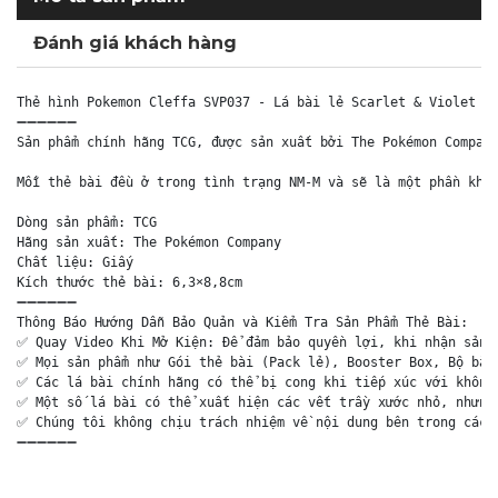
Đánh giá khách hàng
Thẻ hình Pokemon Cleffa SVP037 - Lá bài lẻ Scarlet & Violet Pr
➖➖➖➖➖➖

Sản phẩm chính hãng TCG, được sản xuất bởi The Pokémon Company
Mỗi thẻ bài đều ở trong tình trạng NM-M và sẽ là một phần khôn
Dòng sản phẩm: TCG

Hãng sản xuất: The Pokémon Company

Chất liệu: Giấy

Kích thước thẻ bài: 6,3×8,8cm

➖➖➖➖➖➖

Thông Báo Hướng Dẫn Bảo Quản và Kiểm Tra Sản Phẩm Thẻ Bài:

✅ Quay Video Khi Mở Kiện: Để đảm bảo quyền lợi, khi nhận sản p
✅ Mọi sản phẩm như Gói thẻ bài (Pack lẻ), Booster Box, Bộ bài 
✅ Các lá bài chính hãng có thể bị cong khi tiếp xúc với không 
✅ Một số lá bài có thể xuất hiện các vết trầy xước nhỏ, nhưng 
✅ Chúng tôi không chịu trách nhiệm về nội dung bên trong các g
➖➖➖➖➖➖