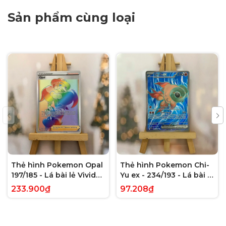
Sản phẩm cùng loại
Thẻ hình Pokemon Opal
Thẻ hình Pokemon Chi-
197/185 - Lá bài lẻ Vivid
Yu ex - 234/193 - Lá bài lẻ
Voltage Hyper Rare tiếng
Paldea Evolved Full Art
233.900₫
97.208₫
Anh chính hãng
Secret Rare tiếng Anh
chính hãng