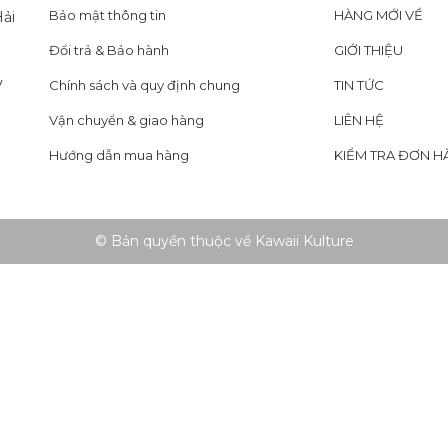
Bảo mật thông tin
HÀNG MỚI VỀ
ải
Đổi trả & Bảo hành
GIỚI THIỆU
y
Chính sách và quy định chung
TIN TỨC
Vận chuyển & giao hàng
LIÊN HỆ
Hướng dẫn mua hàng
KIỂM TRA ĐƠN H
© Bản quyền thuộc về Kawaii Kulture