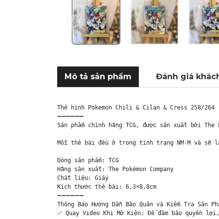
Mô tả sản phẩm
Đánh giá khác
Thẻ hình Pokemon Chili & Cilan & Cress 258/264 
➖➖➖➖➖➖

Sản phẩm chính hãng TCG, được sản xuất bởi The 
Mỗi thẻ bài đều ở trong tình trạng NM-M và sẽ l
Dòng sản phẩm: TCG

Hãng sản xuất: The Pokémon Company

Chất liệu: Giấy

Kích thước thẻ bài: 6,3×8,8cm

➖➖➖➖➖➖

Thông Báo Hướng Dẫn Bảo Quản và Kiểm Tra Sản Phẩ
✅ Quay Video Khi Mở Kiện: Để đảm bảo quyền lợi,