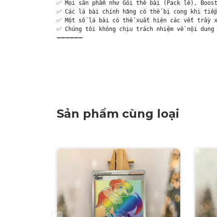
✅ Mọi sản phẩm như Gói thẻ bài (Pack lẻ), Boost
✅ Các lá bài chính hãng có thể bị cong khi tiếp
✅ Một số lá bài có thể xuất hiện các vết trầy x
✅ Chúng tôi không chịu trách nhiệm về nội dung 
➖➖➖➖➖➖

Sản phẩm cùng loại