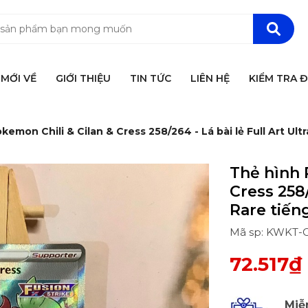
MỚI VỀ
GIỚI THIỆU
TIN TỨC
LIÊN HỆ
KIỂM TRA 
kemon Chili & Cilan & Cress 258/264 - Lá bài lẻ Full Art Ul
Thẻ hình 
Cress 258/
Rare tiến
Mã sp: KWKT-Chi
72.517₫
Miễ