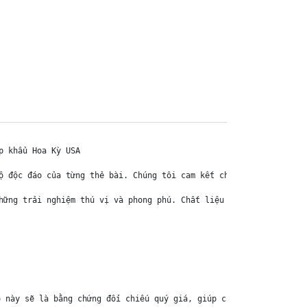
 khẩu Hoa Kỳ USA

ộ độc đáo của từng thẻ bài. Chúng tôi cam kết chỉ bán hàng chính 
hững trải nghiệm thú vị và phong phú. Chất liệu chính của thẻ bài
 này sẽ là bằng chứng đối chiếu quý giá, giúp chúng tôi nhanh ch