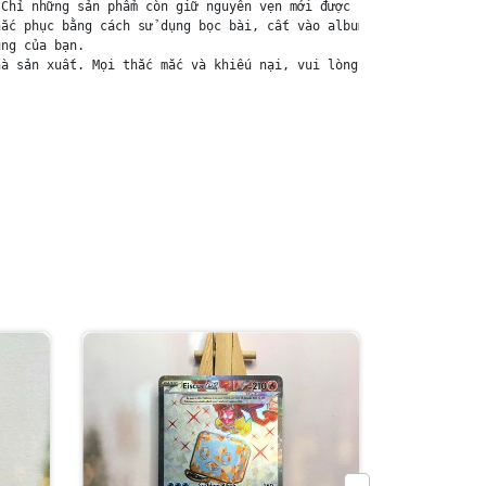
Chỉ những sản phẩm còn giữ nguyên vẹn mới được chấp nhận đổi trả
ắc phục bằng cách sử dụng bọc bài, cất vào album, hoặc ép giữa q
ng của bạn.

à sản xuất. Mọi thắc mắc và khiếu nại, vui lòng liên hệ trực tiế