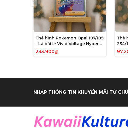
Thẻ hình Pokemon Opal 197/185
Thẻ 
- Lá bài lẻ Vivid Voltage Hyper
234/1
Rare tiếng Anh chính hãng
Evolv
233.900₫
97.2
tiến
NHẬP THÔNG TIN KHUYẾN MÃI TỪ CHÚ