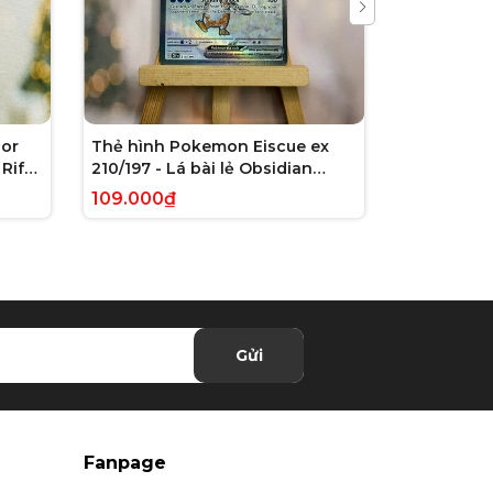
or
Thẻ hình Pokemon Eiscue ex
Thẻ hình 
Rift
210/197 - Lá bài lẻ Obsidian
179/162 - L
 chính
Flames Full Art Secret Rare
Violet: Te
109.000₫
245.000₫
tiếng Anh chính hãng
Illustrati
hãng
Gửi
Fanpage