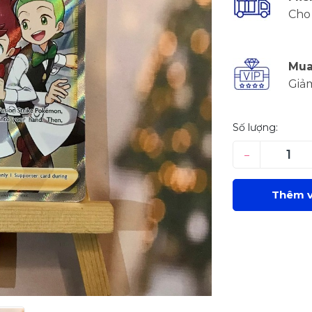
Cho 
Mua
Giả
Số lượng:
–
Thêm v