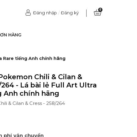
0
Đăng nhập
/
Đăng ký
ĐƠN HÀNG
tra Rare tiếng Anh chính hãng
Pokemon Chili & Cilan &
264 - Lá bài lẻ Full Art Ultra
g Anh chính hãng
li & Cilan & Cress - 258/264
n phí vận chuyển