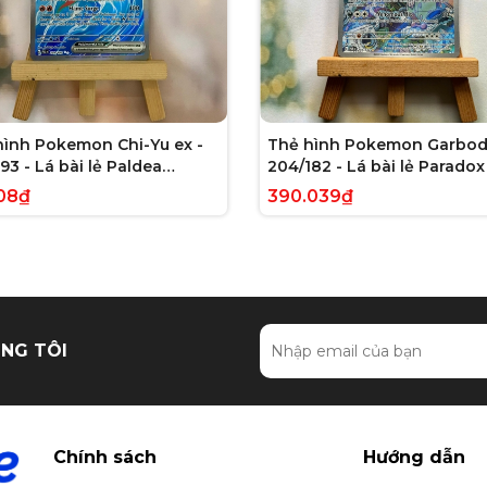
hình Pokemon Chi-Yu ex -
Thẻ hình Pokemon Garbod
93 - Lá bài lẻ Paldea
204/182 - Lá bài lẻ Paradox 
ed Full Art Secret Rare
Illustration Rare tiếng Anh
08₫
390.039₫
g Anh chính hãng
hãng
NG TÔI
Chính sách
Hướng dẫn