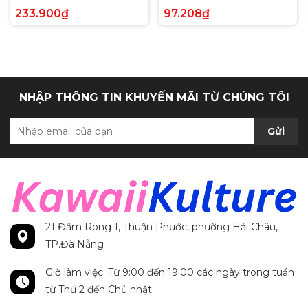
Voltage Hyper Rare tiếng
Paldea Evolved Full Art
233.900₫
97.208₫
Anh chính hãng
Secret Rare tiếng Anh
chính hãng
NHẬP THÔNG TIN KHUYẾN MÃI TỪ CHÚNG TÔI
Gửi
21 Đầm Rong 1, Thuận Phước, phường Hải Châu,
TP.Đà Nẵng
Giờ làm việc: Từ 9:00 đến 19:00 các ngày trong tuần
từ Thứ 2 đến Chủ nhật