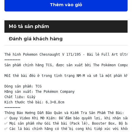
Thêm vào giỏ
Mô tả sản phẩm
Đánh giá khách hàng
Thẻ hình Pokemon Chesnaught V 171/195 - Bài lẻ Full Art Ultra 
➖➖➖➖➖➖

Sản phẩm chính hãng TCG, được sản xuất bởi The Pokémon Company
Mỗi thẻ bài đều ở trong tình trạng NM-M và sẽ là một phần khôn
Dòng sản phẩm: TCG

Hãng sản xuất: The Pokémon Company

Chất liệu: Giấy

Kích thước thẻ bài: 6,3×8,8cm

➖➖➖➖➖➖

Thông Báo Hướng Dẫn Bảo Quản và Kiểm Tra Sản Phẩm Thẻ Bài:

✅ Quay Video Khi Mở Kiện: Để đảm bảo quyền lợi, khi nhận sản p
✅ Mọi sản phẩm như Gói thẻ bài (Pack lẻ), Booster Box, Bộ bài 
✅ Các lá bài chính hãng có thể bị cong khi tiếp xúc với không 