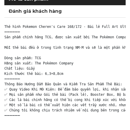
Đánh giá khách hàng
Thẻ hình Pokemon Cheren's Care 168/172 - Bài lẻ Full Art Ultra
➖➖➖➖➖➖

Sản phẩm chính hãng TCG, được sản xuất bởi The Pokémon Company
Mỗi thẻ bài đều ở trong tình trạng NM-M và sẽ là một phần khôn
Dòng sản phẩm: TCG

Hãng sản xuất: The Pokémon Company

Chất liệu: Giấy

Kích thước thẻ bài: 6,3×8,8cm

➖➖➖➖➖➖

Thông Báo Hướng Dẫn Bảo Quản và Kiểm Tra Sản Phẩm Thẻ Bài:

✅ Quay Video Khi Mở Kiện: Để đảm bảo quyền lợi, khi nhận sản p
✅ Mọi sản phẩm như Gói thẻ bài (Pack lẻ), Booster Box, Bộ bài 
✅ Các lá bài chính hãng có thể bị cong khi tiếp xúc với không 
✅ Một số lá bài có thể xuất hiện các vết trầy xước nhỏ, nhưng 
✅ Chúng tôi không chịu trách nhiệm về nội dung bên trong các g
➖➖➖➖➖➖
