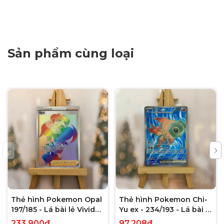
Sản phẩm cùng loại
Thẻ hình Pokemon Opal
Thẻ hình Pokemon Chi-
197/185 - Lá bài lẻ Vivid
Yu ex - 234/193 - Lá bài lẻ
Voltage Hyper Rare tiếng
Paldea Evolved Full Art
233.900₫
97.208₫