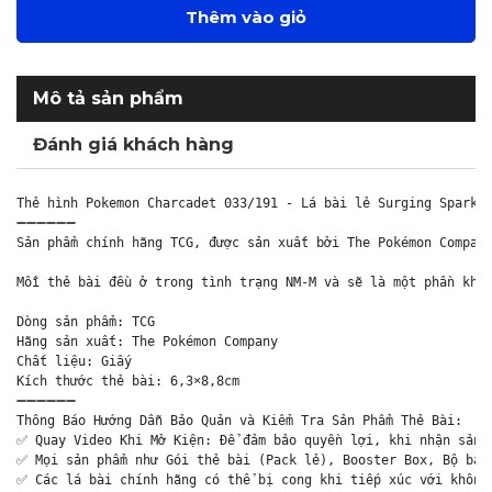
Thêm vào giỏ
Mô tả sản phẩm
Đánh giá khách hàng
Thẻ hình Pokemon Charcadet 033/191 - Lá bài lẻ Surging Sparks 
➖➖➖➖➖➖

Sản phẩm chính hãng TCG, được sản xuất bởi The Pokémon Company
Mỗi thẻ bài đều ở trong tình trạng NM-M và sẽ là một phần khôn
Dòng sản phẩm: TCG

Hãng sản xuất: The Pokémon Company

Chất liệu: Giấy

Kích thước thẻ bài: 6,3×8,8cm

➖➖➖➖➖➖

Thông Báo Hướng Dẫn Bảo Quản và Kiểm Tra Sản Phẩm Thẻ Bài:

✅ Quay Video Khi Mở Kiện: Để đảm bảo quyền lợi, khi nhận sản p
✅ Mọi sản phẩm như Gói thẻ bài (Pack lẻ), Booster Box, Bộ bài 
✅ Các lá bài chính hãng có thể bị cong khi tiếp xúc với không 