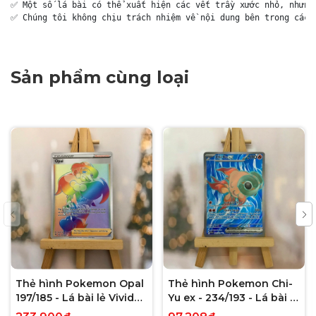
✅ Một số lá bài có thể xuất hiện các vết trầy xước nhỏ, nhưng 
✅ Chúng tôi không chịu trách nhiệm về nội dung bên trong các 
Sản phẩm cùng loại
Thẻ hình Pokemon Opal
Thẻ hình Pokemon Chi-
197/185 - Lá bài lẻ Vivid
Yu ex - 234/193 - Lá bài lẻ
Voltage Hyper Rare tiếng
Paldea Evolved Full Art