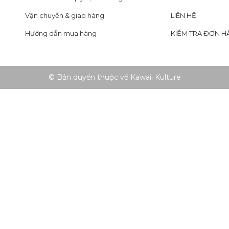
Vận chuyển & giao hàng
LIÊN HỆ
Hướng dẫn mua hàng
KIỂM TRA ĐƠN H
© Bản quyền thuộc về Kawaii Kulture