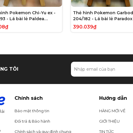
hình Pokemon Chi-Yu ex -
Thẻ hình Pokemon Garbod
93 - Lá bài lẻ Paldea
204/182 - Lá bài lẻ Paradox 
ed Full Art Secret Rare
Illustration Rare tiếng Anh
08₫
390.039₫
g Anh chính hãng
hãng
NG TÔI
Chính sách
Hướng dẫn
Bảo mật thông tin
HÀNG MỚI VỀ
ải
Đổi trả & Bảo hành
GIỚI THIỆU
y
Chính sách và quy định chung
TIN TỨC