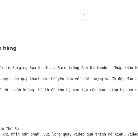
h hàng
ài lẻ Surging Sparks Ultra Rare tiếng Anh Nintendo - Nhập khẩu Ho
pany, nên quý khách có thể yên tâm về chất lượng và độ độc đáo c
à một phần không thể thiếu cho bộ sưu tập của bạn, giúp bạn có n
m Thẻ Bài:

 khi nhận sản phẩm, vui lòng quay video quá trình mở kiện. Video