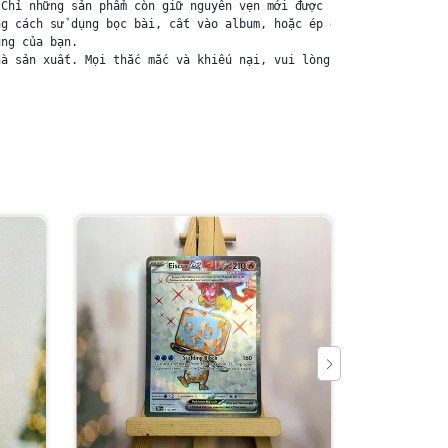
Chỉ những sản phẩm còn giữ nguyên vẹn mới được chấp nhận đổi trả
g cách sử dụng bọc bài, cất vào album, hoặc ép giữa quyển vở dày
ng của bạn.

à sản xuất. Mọi thắc mắc và khiếu nại, vui lòng liên hệ trực ti