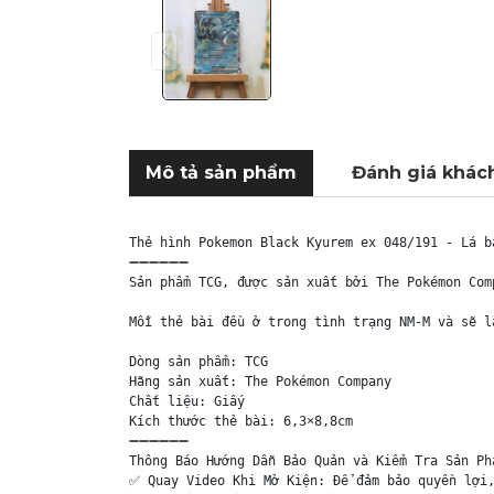
Mô tả sản phẩm
Đánh giá khác
Thẻ hình Pokemon Black Kyurem ex 048/191 - Lá b
➖➖➖➖➖➖

Sản phẩm TCG, được sản xuất bởi The Pokémon Com
Mỗi thẻ bài đều ở trong tình trạng NM-M và sẽ l
Dòng sản phẩm: TCG

Hãng sản xuất: The Pokémon Company

Chất liệu: Giấy

Kích thước thẻ bài: 6,3×8,8cm

➖➖➖➖➖➖

Thông Báo Hướng Dẫn Bảo Quản và Kiểm Tra Sản Phẩ
✅ Quay Video Khi Mở Kiện: Để đảm bảo quyền lợi,