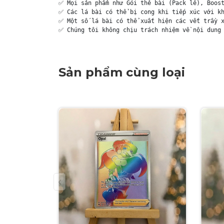
✅ Mọi sản phẩm như Gói thẻ bài (Pack lẻ), Boost
✅ Các lá bài có thể bị cong khi tiếp xúc với kh
✅ Một số lá bài có thể xuất hiện các vết trầy x
✅ Chúng tôi không chịu trách nhiệm về nội dung 
Sản phẩm cùng loại