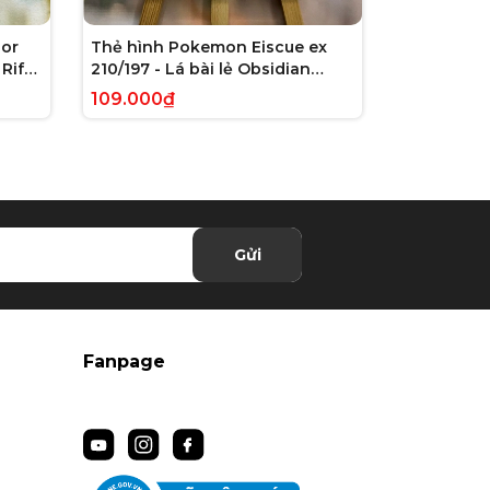
or
Thẻ hình Pokemon Eiscue ex
Thẻ hình 
Rift
210/197 - Lá bài lẻ Obsidian
179/162 - L
 chính
Flames Full Art Secret Rare
Violet: Te
109.000₫
245.000₫
tiếng Anh chính hãng
Illustrati
hãng
Gửi
Fanpage