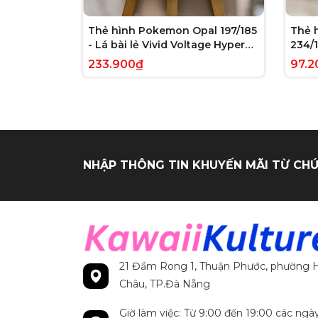
Thẻ hình Pokemon Opal 197/185
Thẻ 
- Lá bài lẻ Vivid Voltage Hyper
234/1
Rare tiếng Anh chính hãng
Evolv
233.900₫
97.2
tiến
NHẬP THÔNG TIN KHUYẾN MÃI TỪ CHÚ
21 Đầm Rong 1, Thuận Phước, phường H
Châu, TP.Đà Nẵng
Giờ làm việc: Từ 9:00 đến 19:00 các ngà