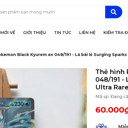
MỚI VỀ
GIỚI THIỆU
TIN TỨC
LIÊN HỆ
KIỂM TRA 
kemon Black Kyurem ex 048/191 - Lá bài lẻ Surging Sparks 
Thẻ hình
048/191 - 
Ultra Rar
Mã sp: Đang c
60.000
Miễ