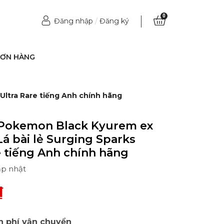
0
Đăng nhập
/
Đăng ký
ĐƠN HÀNG
Ultra Rare tiếng Anh chính hãng
 Pokemon Black Kyurem ex
Lá bài lẻ Surging Sparks
e tiếng Anh chính hãng
ập nhật
₫
n phí vận chuyển