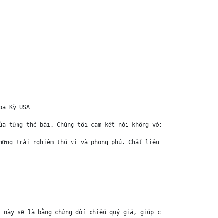
a Kỳ USA

ủa từng thẻ bài. Chúng tôi cam kết nói không với hàng nhái, hàng 
hững trải nghiệm thú vị và phong phú. Chất liệu chính của thẻ bài
 này sẽ là bằng chứng đối chiếu quý giá, giúp chúng tôi nhanh ch