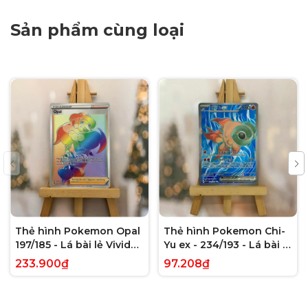
Sản phẩm cùng loại
Thẻ hình Pokemon Opal
Thẻ hình Pokemon Chi-
197/185 - Lá bài lẻ Vivid
Yu ex - 234/193 - Lá bài lẻ
Voltage Hyper Rare tiếng
Paldea Evolved Full Art
233.900₫
97.208₫
Anh chính hãng
Secret Rare tiếng Anh
chính hãng