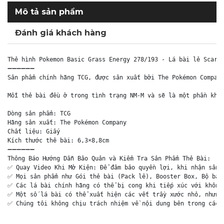
Mô tả sản phẩm
Đánh giá khách hàng
Thẻ hình Pokemon Basic Grass Energy 278/193 - Lá bài lẻ Scarle
➖➖➖➖➖➖

Sản phẩm chính hãng TCG, được sản xuất bởi The Pokémon Company
Mỗi thẻ bài đều ở trong tình trạng NM-M và sẽ là một phần khôn
Dòng sản phẩm: TCG

Hãng sản xuất: The Pokémon Company

Chất liệu: Giấy

Kích thước thẻ bài: 6,3×8,8cm

➖➖➖➖➖➖

Thông Báo Hướng Dẫn Bảo Quản và Kiểm Tra Sản Phẩm Thẻ Bài:

✅ Quay Video Khi Mở Kiện: Để đảm bảo quyền lợi, khi nhận sản p
✅ Mọi sản phẩm như Gói thẻ bài (Pack lẻ), Booster Box, Bộ bài 
✅ Các lá bài chính hãng có thể bị cong khi tiếp xúc với không 
✅ Một số lá bài có thể xuất hiện các vết trầy xước nhỏ, nhưng 
✅ Chúng tôi không chịu trách nhiệm về nội dung bên trong các 