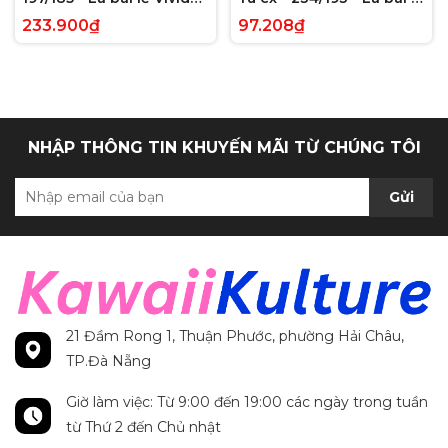
Voltage Hyper Rare tiếng
Paldea Evolved Full Art
233.900₫
97.208₫
Anh chính hãng
Secret Rare tiếng Anh
chính hãng
NHẬP THÔNG TIN KHUYẾN MÃI TỪ CHÚNG TÔI
Gửi
21 Đầm Rong 1, Thuận Phước, phường Hải Châu,
TP.Đà Nẵng
Giờ làm việc: Từ 9:00 đến 19:00 các ngày trong tuần
từ Thứ 2 đến Chủ nhật