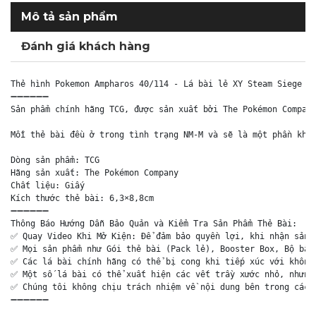
Mô tả sản phẩm
Đánh giá khách hàng
Thẻ hình Pokemon Ampharos 40/114 - Lá bài lẻ XY Steam Siege Ra
➖➖➖➖➖➖

Sản phẩm chính hãng TCG, được sản xuất bởi The Pokémon Company
Mỗi thẻ bài đều ở trong tình trạng NM-M và sẽ là một phần khôn
Dòng sản phẩm: TCG

Hãng sản xuất: The Pokémon Company

Chất liệu: Giấy

Kích thước thẻ bài: 6,3×8,8cm

➖➖➖➖➖➖

Thông Báo Hướng Dẫn Bảo Quản và Kiểm Tra Sản Phẩm Thẻ Bài:

✅ Quay Video Khi Mở Kiện: Để đảm bảo quyền lợi, khi nhận sản p
✅ Mọi sản phẩm như Gói thẻ bài (Pack lẻ), Booster Box, Bộ bài 
✅ Các lá bài chính hãng có thể bị cong khi tiếp xúc với không 
✅ Một số lá bài có thể xuất hiện các vết trầy xước nhỏ, nhưng 
✅ Chúng tôi không chịu trách nhiệm về nội dung bên trong các g
➖➖➖➖➖➖
