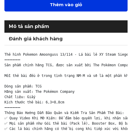
Thêm vào giỏ
Mô tả sản phẩm
Đánh giá khách hàng
Thẻ hình Pokemon Amoonguss 13/114 - Lá bài lẻ XY Steam Siege R
➖➖➖➖➖➖

Sản phẩm chính hãng TCG, được sản xuất bởi The Pokémon Company
Mỗi thẻ bài đều ở trong tình trạng NM-M và sẽ là một phần khôn
Dòng sản phẩm: TCG

Hãng sản xuất: The Pokémon Company

Chất liệu: Giấy

Kích thước thẻ bài: 6,3×8,8cm

➖➖➖➖➖➖

Thông Báo Hướng Dẫn Bảo Quản và Kiểm Tra Sản Phẩm Thẻ Bài:

✅ Quay Video Khi Mở Kiện: Để đảm bảo quyền lợi, khi nhận sản p
✅ Mọi sản phẩm như Gói thẻ bài (Pack lẻ), Booster Box, Bộ bài 
✅ Các lá bài chính hãng có thể bị cong khi tiếp xúc với không 