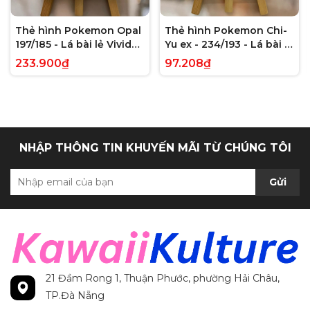
Thẻ hình Pokemon Opal
Thẻ hình Pokemon Chi-
197/185 - Lá bài lẻ Vivid
Yu ex - 234/193 - Lá bài lẻ
Voltage Hyper Rare tiếng
Paldea Evolved Full Art
233.900₫
97.208₫
Anh chính hãng
Secret Rare tiếng Anh
chính hãng
NHẬP THÔNG TIN KHUYẾN MÃI TỪ CHÚNG TÔI
Gửi
21 Đầm Rong 1, Thuận Phước, phường Hải Châu,
TP.Đà Nẵng