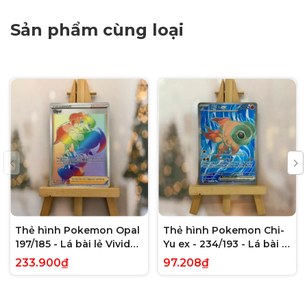
Sản phẩm cùng loại
Thẻ hình Pokemon Opal
Thẻ hình Pokemon Chi-
197/185 - Lá bài lẻ Vivid
Yu ex - 234/193 - Lá bài lẻ
Voltage Hyper Rare tiếng
Paldea Evolved Full Art
233.900₫
97.208₫
Anh chính hãng
Secret Rare tiếng Anh
chính hãng