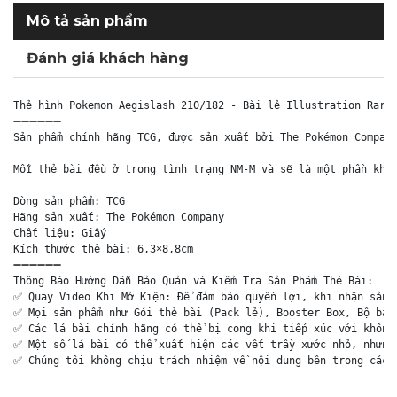
Mô tả sản phẩm
Đánh giá khách hàng
Thẻ hình Pokemon Aegislash 210/182 - Bài lẻ Illustration Rare 
➖➖➖➖➖➖

Sản phẩm chính hãng TCG, được sản xuất bởi The Pokémon Company
Mỗi thẻ bài đều ở trong tình trạng NM-M và sẽ là một phần khôn
Dòng sản phẩm: TCG

Hãng sản xuất: The Pokémon Company

Chất liệu: Giấy

Kích thước thẻ bài: 6,3×8,8cm

➖➖➖➖➖➖

Thông Báo Hướng Dẫn Bảo Quản và Kiểm Tra Sản Phẩm Thẻ Bài:

✅ Quay Video Khi Mở Kiện: Để đảm bảo quyền lợi, khi nhận sản p
✅ Mọi sản phẩm như Gói thẻ bài (Pack lẻ), Booster Box, Bộ bài 
✅ Các lá bài chính hãng có thể bị cong khi tiếp xúc với không 
✅ Một số lá bài có thể xuất hiện các vết trầy xước nhỏ, nhưng 
✅ Chúng tôi không chịu trách nhiệm về nội dung bên trong các 