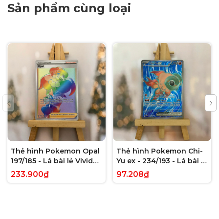
Sản phẩm cùng loại
Thẻ hình Pokemon Opal
Thẻ hình Pokemon Chi-
197/185 - Lá bài lẻ Vivid
Yu ex - 234/193 - Lá bài lẻ
Voltage Hyper Rare tiếng
Paldea Evolved Full Art
233.900₫
97.208₫
Anh chính hãng
Secret Rare tiếng Anh
chính hãng