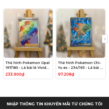
Thẻ hình Pokemon Opal
Thẻ hình Pokemon Chi-
197/185 - Lá bài lẻ Vivid
Yu ex - 234/193 - Lá bài lẻ
Voltage Hyper Rare tiếng
Paldea Evolved Full Art
233.900₫
97.208₫
Anh chính hãng
Secret Rare tiếng Anh
chính hãng
NHẬP THÔNG TIN KHUYẾN MÃI TỪ CHÚNG TÔI