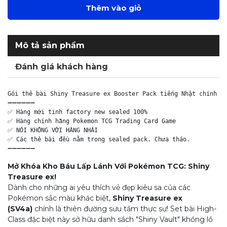
Thêm vào giỏ
Mô tả sản phẩm
Đánh giá khách hàng
Gói thẻ bài Shiny Treasure ex Booster Pack tiếng Nhật chính hã
➖➖➖➖➖➖

✅ Hàng mới tinh factory new sealed 100%

✅ Hàng chính hãng Pokemon TCG Trading Card Game

✅ NÓI KHÔNG VỚI HÀNG NHÁI

✅ Các thẻ bài đều nằm trong sealed pack. Chưa tháo.

Mở Khóa Kho Báu Lấp Lánh Với Pokémon TCG: Shiny
Treasure ex!
Dành cho những ai yêu thích vẻ đẹp kiêu sa của các
Pokémon sắc màu khác biệt,
Shiny Treasure ex
(SV4a)
chính là thiên đường sưu tầm thực sự
! Set bài High-
Class đặc biệt này sở hữu danh sách "Shiny Vault" khổng lồ