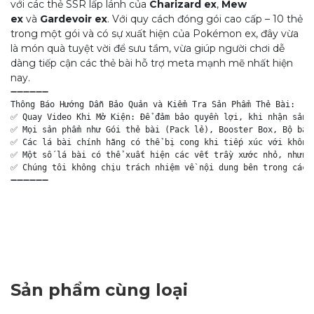
với các thẻ SSR lấp lánh của
Charizard ex
,
Mew
ex
và
Gardevoir ex
. Với quy cách đóng gói cao cấp – 10 thẻ
trong một gói và có sự xuất hiện của Pokémon ex
, đây vừa
là món quà tuyệt vời để sưu tầm, vừa giúp người chơi dễ
dàng tiếp cận các thẻ bài hỗ trợ meta mạnh mẽ nhất hiện
nay
.
➖➖➖➖➖➖

Thông Báo Hướng Dẫn Bảo Quản và Kiểm Tra Sản Phẩm Thẻ Bài:

✅ Quay Video Khi Mở Kiện: Để đảm bảo quyền lợi, khi nhận sản p
✅ Mọi sản phẩm như Gói thẻ bài (Pack lẻ), Booster Box, Bộ bài 
✅ Các lá bài chính hãng có thể bị cong khi tiếp xúc với không 
✅ Một số lá bài có thể xuất hiện các vết trầy xước nhỏ, nhưng 
✅ Chúng tôi không chịu trách nhiệm về nội dung bên trong các g
➖➖➖➖➖➖

Sản phẩm cùng loại