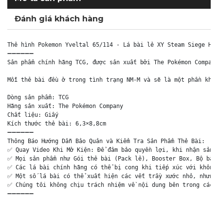
Đánh giá khách hàng
Thẻ hình Pokemon Yveltal 65/114 - Lá bài lẻ XY Steam Siege Hol
➖➖➖➖➖➖

Sản phẩm chính hãng TCG, được sản xuất bởi The Pokémon Company
Mỗi thẻ bài đều ở trong tình trạng NM-M và sẽ là một phần khôn
Dòng sản phẩm: TCG

Hãng sản xuất: The Pokémon Company

Chất liệu: Giấy

Kích thước thẻ bài: 6,3×8,8cm

➖➖➖➖➖➖

Thông Báo Hướng Dẫn Bảo Quản và Kiểm Tra Sản Phẩm Thẻ Bài:

✅ Quay Video Khi Mở Kiện: Để đảm bảo quyền lợi, khi nhận sản p
✅ Mọi sản phẩm như Gói thẻ bài (Pack lẻ), Booster Box, Bộ bài 
✅ Các lá bài chính hãng có thể bị cong khi tiếp xúc với không 
✅ Một số lá bài có thể xuất hiện các vết trầy xước nhỏ, nhưng 
✅ Chúng tôi không chịu trách nhiệm về nội dung bên trong các g
➖➖➖➖➖➖
