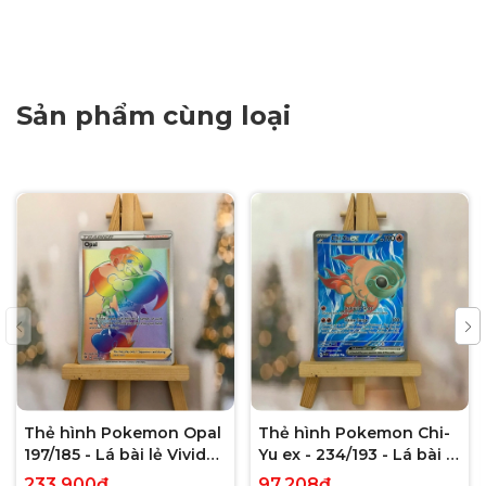
Sản phẩm cùng loại
Thẻ hình Pokemon Opal
Thẻ hình Pokemon Chi-
197/185 - Lá bài lẻ Vivid
Yu ex - 234/193 - Lá bài lẻ
Voltage Hyper Rare tiếng
Paldea Evolved Full Art
233.900₫
97.208₫