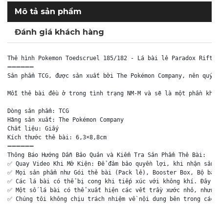
Mô tả sản phẩm
Đánh giá khách hàng
Thẻ hình Pokemon Toedscruel 185/182 - Lá bài lẻ Paradox Rift I
➖➖➖➖➖➖

Sản phẩm TCG, được sản xuất bởi The Pokémon Company, nên quý k
Mỗi thẻ bài đều ở trong tình trạng NM-M và sẽ là một phần khôn
Dòng sản phẩm: TCG

Hãng sản xuất: The Pokémon Company

Chất liệu: Giấy

Kích thước thẻ bài: 6,3×8,8cm

➖➖➖➖➖➖

Thông Báo Hướng Dẫn Bảo Quản và Kiểm Tra Sản Phẩm Thẻ Bài:

✅ Quay Video Khi Mở Kiện: Để đảm bảo quyền lợi, khi nhận sản p
✅ Mọi sản phẩm như Gói thẻ bài (Pack lẻ), Booster Box, Bộ bài 
✅ Các lá bài có thể bị cong khi tiếp xúc với không khí. Đây là
✅ Một số lá bài có thể xuất hiện các vết trầy xước nhỏ, nhưng 
✅ Chúng tôi không chịu trách nhiệm về nội dung bên trong các 