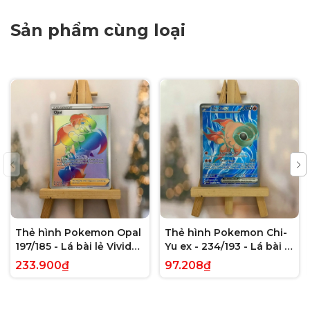
Sản phẩm cùng loại
Thẻ hình Pokemon Opal
Thẻ hình Pokemon Chi-
197/185 - Lá bài lẻ Vivid
Yu ex - 234/193 - Lá bài lẻ
Voltage Hyper Rare tiếng
Paldea Evolved Full Art
233.900₫
97.208₫
Anh chính hãng
Secret Rare tiếng Anh
chính hãng