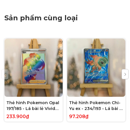
Sản phẩm cùng loại
Thẻ hình Pokemon Opal
Thẻ hình Pokemon Chi-
197/185 - Lá bài lẻ Vivid
Yu ex - 234/193 - Lá bài lẻ
Voltage Hyper Rare tiếng
Paldea Evolved Full Art
233.900₫
97.208₫
Anh chính hãng
Secret Rare tiếng Anh
chính hãng