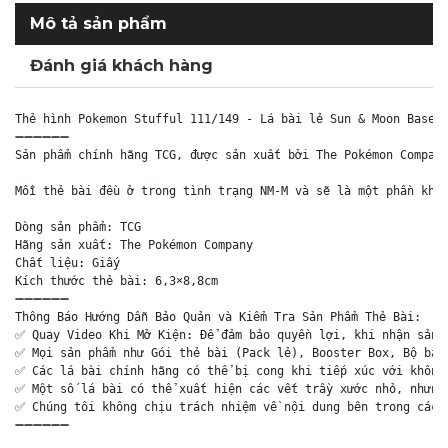
Mô tả sản phẩm
Đánh giá khách hàng
Thẻ hình Pokemon Stufful 111/149 - Lá bài lẻ Sun & Moon Base S
➖➖➖➖➖➖

Sản phẩm chính hãng TCG, được sản xuất bởi The Pokémon Company
Mỗi thẻ bài đều ở trong tình trạng NM-M và sẽ là một phần khôn
Dòng sản phẩm: TCG

Hãng sản xuất: The Pokémon Company

Chất liệu: Giấy

Kích thước thẻ bài: 6,3×8,8cm

➖➖➖➖➖➖

Thông Báo Hướng Dẫn Bảo Quản và Kiểm Tra Sản Phẩm Thẻ Bài:

✅ Quay Video Khi Mở Kiện: Để đảm bảo quyền lợi, khi nhận sản p
✅ Mọi sản phẩm như Gói thẻ bài (Pack lẻ), Booster Box, Bộ bài 
✅ Các lá bài chính hãng có thể bị cong khi tiếp xúc với không 
✅ Một số lá bài có thể xuất hiện các vết trầy xước nhỏ, nhưng 
✅ Chúng tôi không chịu trách nhiệm về nội dung bên trong các g
➖➖➖➖➖➖