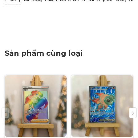
➖➖➖➖➖➖

Sản phẩm cùng loại