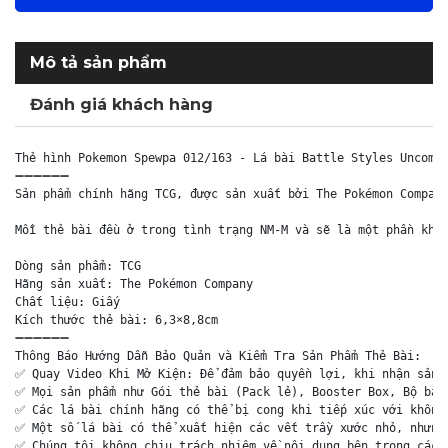
Mô tả sản phẩm
Đánh giá khách hàng
Thẻ hình Pokemon Spewpa 012/163 - Lá bài Battle Styles Uncommo
➖➖➖➖➖➖

Sản phẩm chính hãng TCG, được sản xuất bởi The Pokémon Company
Mỗi thẻ bài đều ở trong tình trạng NM-M và sẽ là một phần khôn
Dòng sản phẩm: TCG

Hãng sản xuất: The Pokémon Company

Chất liệu: Giấy

Kích thước thẻ bài: 6,3×8,8cm

➖➖➖➖➖➖

Thông Báo Hướng Dẫn Bảo Quản và Kiểm Tra Sản Phẩm Thẻ Bài:

✅ Quay Video Khi Mở Kiện: Để đảm bảo quyền lợi, khi nhận sản p
✅ Mọi sản phẩm như Gói thẻ bài (Pack lẻ), Booster Box, Bộ bài 
✅ Các lá bài chính hãng có thể bị cong khi tiếp xúc với không 
✅ Một số lá bài có thể xuất hiện các vết trầy xước nhỏ, nhưng 
✅ Chúng tôi không chịu trách nhiệm về nội dung bên trong các g