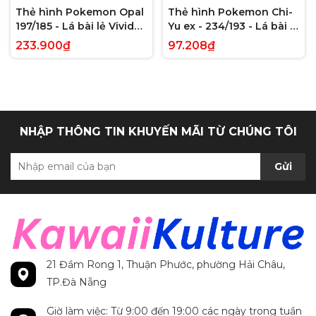
Thẻ hình Pokemon Opal
Thẻ hình Pokemon Chi-
197/185 - Lá bài lẻ Vivid
Yu ex - 234/193 - Lá bài lẻ
Voltage Hyper Rare tiếng
Paldea Evolved Full Art
233.900₫
97.208₫
Anh chính hãng
Secret Rare tiếng Anh
chính hãng
NHẬP THÔNG TIN KHUYẾN MÃI TỪ CHÚNG TÔI
Gửi
21 Đầm Rong 1, Thuận Phước, phường Hải Châu,
TP.Đà Nẵng
Giờ làm việc: Từ 9:00 đến 19:00 các ngày trong tuần