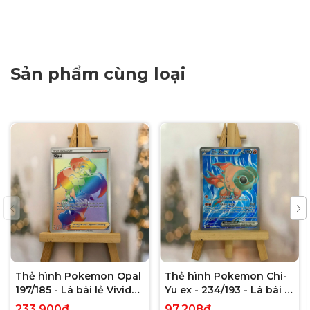
Sản phẩm cùng loại
Thẻ hình Pokemon Opal
Thẻ hình Pokemon Chi-
197/185 - Lá bài lẻ Vivid
Yu ex - 234/193 - Lá bài lẻ
Voltage Hyper Rare tiếng
Paldea Evolved Full Art
233.900₫
97.208₫