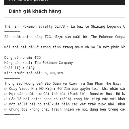
Đánh giá khách hàng
Thẻ hình Pokemon Scrafty 51/73 - Lá bài lẻ Shining Legends Unc
➖➖➖➖➖➖

Sản phẩm chính hãng TCG, được sản xuất bởi The Pokémon Company
Mỗi thẻ bài đều ở trong tình trạng NM-M và sẽ là một phần khôn
Dòng sản phẩm: TCG

Hãng sản xuất: The Pokémon Company

Chất liệu: Giấy

Kích thước thẻ bài: 6,3×8,8cm

➖➖➖➖➖➖

Thông Báo Hướng Dẫn Bảo Quản và Kiểm Tra Sản Phẩm Thẻ Bài:

✅ Quay Video Khi Mở Kiện: Để đảm bảo quyền lợi, khi nhận sản p
✅ Mọi sản phẩm như Gói thẻ bài (Pack lẻ), Booster Box, Bộ bài 
✅ Các lá bài chính hãng có thể bị cong khi tiếp xúc với không 
✅ Một số lá bài có thể xuất hiện các vết trầy xước nhỏ, nhưng 
✅ Chúng tôi không chịu trách nhiệm về nội dung bên trong các g
➖➖➖➖➖➖
