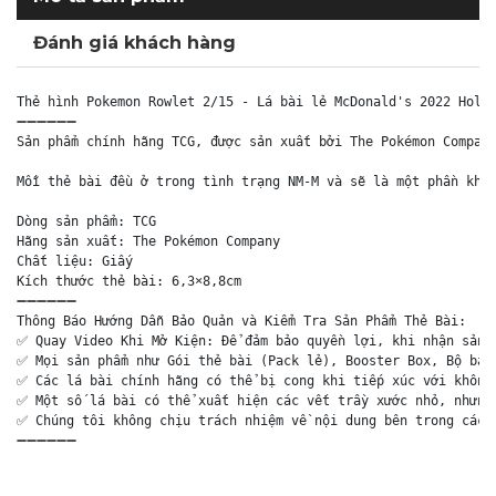
Đánh giá khách hàng
Thẻ hình Pokemon Rowlet 2/15 - Lá bài lẻ McDonald's 2022 Holo 
➖➖➖➖➖➖

Sản phẩm chính hãng TCG, được sản xuất bởi The Pokémon Company
Mỗi thẻ bài đều ở trong tình trạng NM-M và sẽ là một phần khôn
Dòng sản phẩm: TCG

Hãng sản xuất: The Pokémon Company

Chất liệu: Giấy

Kích thước thẻ bài: 6,3×8,8cm

➖➖➖➖➖➖

Thông Báo Hướng Dẫn Bảo Quản và Kiểm Tra Sản Phẩm Thẻ Bài:

✅ Quay Video Khi Mở Kiện: Để đảm bảo quyền lợi, khi nhận sản p
✅ Mọi sản phẩm như Gói thẻ bài (Pack lẻ), Booster Box, Bộ bài 
✅ Các lá bài chính hãng có thể bị cong khi tiếp xúc với không 
✅ Một số lá bài có thể xuất hiện các vết trầy xước nhỏ, nhưng 
✅ Chúng tôi không chịu trách nhiệm về nội dung bên trong các g
➖➖➖➖➖➖