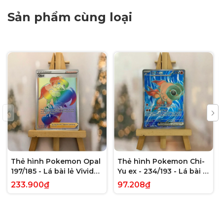
Sản phẩm cùng loại
Thẻ hình Pokemon Opal
Thẻ hình Pokemon Chi-
197/185 - Lá bài lẻ Vivid
Yu ex - 234/193 - Lá bài lẻ
Voltage Hyper Rare tiếng
Paldea Evolved Full Art
233.900₫
97.208₫
Anh chính hãng
Secret Rare tiếng Anh
chính hãng