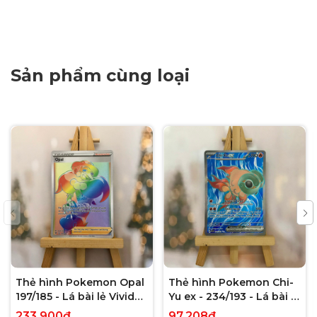
Sản phẩm cùng loại
Thẻ hình Pokemon Opal
Thẻ hình Pokemon Chi-
197/185 - Lá bài lẻ Vivid
Yu ex - 234/193 - Lá bài lẻ
Voltage Hyper Rare tiếng
Paldea Evolved Full Art
233.900₫
97.208₫