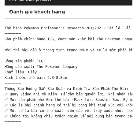
Đánh giá khách hàng
Thẻ hình Pokemon Professor's Research 201/202 - Bài lẻ Full Ar
➖➖➖➖➖➖

Sản phẩm chính hãng TCG, được sản xuất bởi The Pokémon Company
Mỗi thẻ bài đều ở trong tình trạng NM-M và sẽ là một phần khôn
Dòng sản phẩm: TCG

Hãng sản xuất: The Pokémon Company

Chất liệu: Giấy

Kích thước thẻ bài: 6,3×8,8cm

➖➖➖➖➖➖

Thông Báo Hướng Dẫn Bảo Quản và Kiểm Tra Sản Phẩm Thẻ Bài:

✅ Quay Video Khi Mở Kiện: Để đảm bảo quyền lợi, khi nhận sản p
✅ Mọi sản phẩm như Gói thẻ bài (Pack lẻ), Booster Box, Bộ bài 
✅ Các lá bài chính hãng có thể bị cong khi tiếp xúc với không 
✅ Một số lá bài có thể xuất hiện các vết trầy xước nhỏ, nhưng 
✅ Chúng tôi không chịu trách nhiệm về nội dung bên trong các g
➖➖➖➖➖➖
