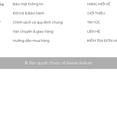
Bảo mật thông tin
HÀNG MỚI VỀ
ải
Đổi trả & Bảo hành
GIỚI THIỆU
y
Chính sách và quy định chung
TIN TỨC
Vận chuyển & giao hàng
LIÊN HỆ
Hướng dẫn mua hàng
KIỂM TRA ĐƠN H
© Bản quyền thuộc về Kawaii Kulture