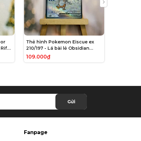
or
Thẻ hình Pokemon Eiscue ex
Thẻ hình 
Rift
210/197 - Lá bài lẻ Obsidian
179/162 - L
 chính
Flames Full Art Secret Rare
Violet: Te
109.000₫
245.000₫
tiếng Anh chính hãng
Illustrati
hãng
Gửi
Fanpage