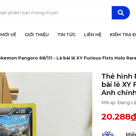
MỚI VỀ
GIỚI THIỆU
TIN TỨC
LIÊN HỆ
KIỂM TRA 
kemon Pangoro 68/111 - Lá bài lẻ XY Furious Fists Holo Ra
Thẻ hình 
bài lẻ XY 
Anh chín
Mã sp: Đang c
20.288
Miễ