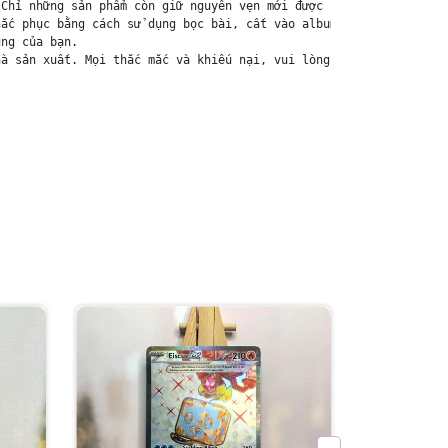
Chỉ những sản phẩm còn giữ nguyên vẹn mới được chấp nhận đổi trả
ắc phục bằng cách sử dụng bọc bài, cất vào album, hoặc ép giữa q
ng của bạn.

à sản xuất. Mọi thắc mắc và khiếu nại, vui lòng liên hệ trực tiế