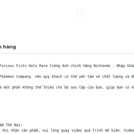
h hàng
Furious Fists Holo Rare tiếng Anh chính hãng Nintendo - Nhập khẩu
Pokémon Company, nên quý khách có thể yên tâm về chất lượng và đ
à một phần không thể thiếu cho bộ sưu tập của bạn, giúp bạn có n
m Thẻ Bài:

 khi nhận sản phẩm, vui lòng quay video quá trình mở kiện. Video