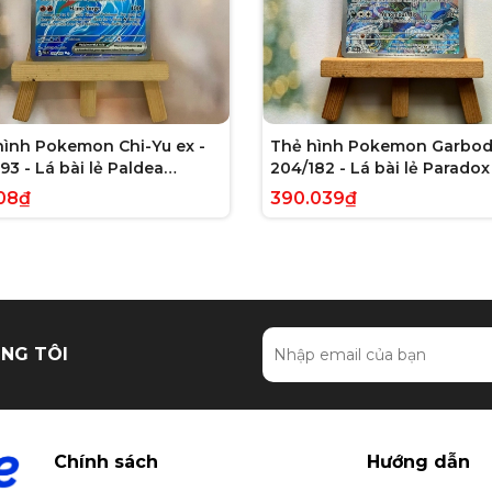
hình Pokemon Chi-Yu ex -
Thẻ hình Pokemon Garbod
93 - Lá bài lẻ Paldea
204/182 - Lá bài lẻ Paradox 
ed Full Art Secret Rare
Illustration Rare tiếng Anh
08₫
390.039₫
g Anh chính hãng
hãng
NG TÔI
Chính sách
Hướng dẫn