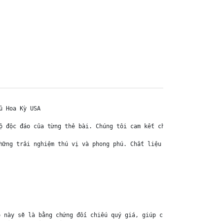
 Hoa Kỳ USA

ộ độc đáo của từng thẻ bài. Chúng tôi cam kết chỉ bán hàng chính 
hững trải nghiệm thú vị và phong phú. Chất liệu chính của thẻ bài
 này sẽ là bằng chứng đối chiếu quý giá, giúp chúng tôi nhanh ch