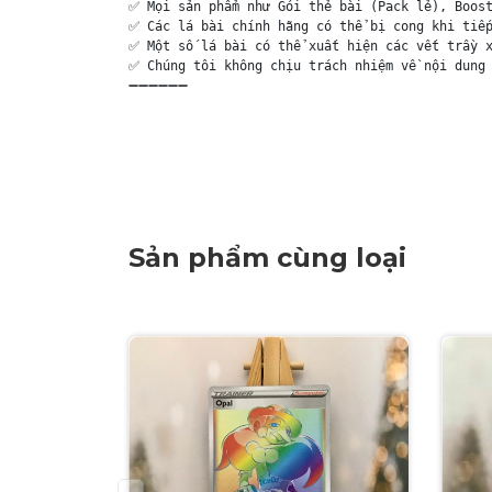
✅ Mọi sản phẩm như Gói thẻ bài (Pack lẻ), Boost
✅ Các lá bài chính hãng có thể bị cong khi tiếp
✅ Một số lá bài có thể xuất hiện các vết trầy x
✅ Chúng tôi không chịu trách nhiệm về nội dung 
➖➖➖➖➖➖

Sản phẩm cùng loại