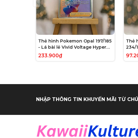
Thẻ hình Pokemon Opal 197/185
Thẻ 
- Lá bài lẻ Vivid Voltage Hyper
234/1
Rare tiếng Anh chính hãng
Evolv
233.900₫
97.2
tiến
NHẬP THÔNG TIN KHUYẾN MÃI TỪ CHÚ