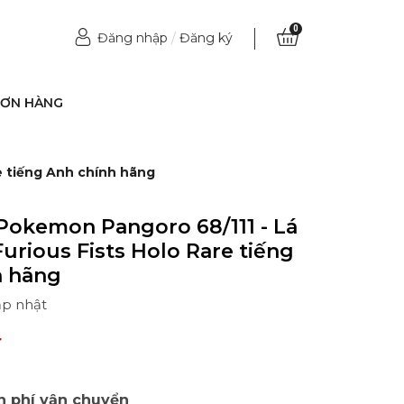
0
Đăng nhập
/
Đăng ký
ĐƠN HÀNG
re tiếng Anh chính hãng
Pokemon Pangoro 68/111 - Lá
Furious Fists Holo Rare tiếng
h hãng
ập nhật
₫
n phí vận chuyển