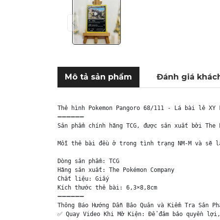
Mô tả sản phẩm
Đánh giá khác
Thẻ hình Pokemon Pangoro 68/111 - Lá bài lẻ XY 
➖➖➖➖➖➖

Sản phẩm chính hãng TCG, được sản xuất bởi The 
Mỗi thẻ bài đều ở trong tình trạng NM-M và sẽ l
Dòng sản phẩm: TCG

Hãng sản xuất: The Pokémon Company

Chất liệu: Giấy

Kích thước thẻ bài: 6,3×8,8cm

➖➖➖➖➖➖

Thông Báo Hướng Dẫn Bảo Quản và Kiểm Tra Sản Phẩ
✅ Quay Video Khi Mở Kiện: Để đảm bảo quyền lợi,