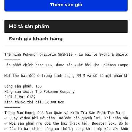
Thêm vào giỏ
Mô tả sản phẩm
Đánh giá khách hàng
Thẻ hình Pokemon Oricorio SWSH210 - Lá bài lẻ Sword & Shield H
➖➖➖➖➖➖

Sản phẩm chính hãng TCG, được sản xuất bởi The Pokémon Company
Mỗi thẻ bài đều ở trong tình trạng NM-M và sẽ là một phần khôn
Dòng sản phẩm: TCG

Hãng sản xuất: The Pokémon Company

Chất liệu: Giấy

Kích thước thẻ bài: 6,3×8,8cm

➖➖➖➖➖➖

Thông Báo Hướng Dẫn Bảo Quản và Kiểm Tra Sản Phẩm Thẻ Bài:

✅ Quay Video Khi Mở Kiện: Để đảm bảo quyền lợi, khi nhận sản p
✅ Mọi sản phẩm như Gói thẻ bài (Pack lẻ), Booster Box, Bộ bài 
✅ Các lá bài chính hãng có thể bị cong khi tiếp xúc với không 