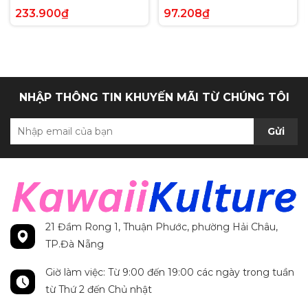
Voltage Hyper Rare tiếng
Paldea Evolved Full Art
233.900₫
97.208₫
Anh chính hãng
Secret Rare tiếng Anh
chính hãng
NHẬP THÔNG TIN KHUYẾN MÃI TỪ CHÚNG TÔI
Gửi
21 Đầm Rong 1, Thuận Phước, phường Hải Châu,
TP.Đà Nẵng
Giờ làm việc: Từ 9:00 đến 19:00 các ngày trong tuần
từ Thứ 2 đến Chủ nhật