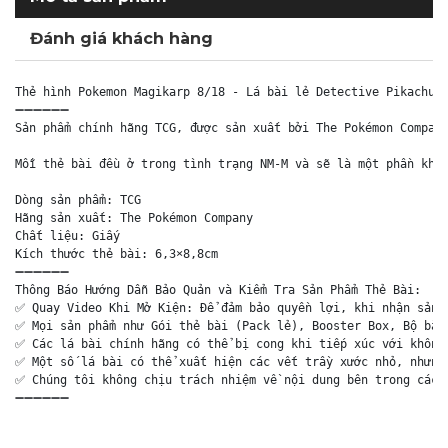
Đánh giá khách hàng
Thẻ hình Pokemon Magikarp 8/18 - Lá bài lẻ Detective Pikachu H
➖➖➖➖➖➖

Sản phẩm chính hãng TCG, được sản xuất bởi The Pokémon Company
Mỗi thẻ bài đều ở trong tình trạng NM-M và sẽ là một phần khôn
Dòng sản phẩm: TCG

Hãng sản xuất: The Pokémon Company

Chất liệu: Giấy

Kích thước thẻ bài: 6,3×8,8cm

➖➖➖➖➖➖

Thông Báo Hướng Dẫn Bảo Quản và Kiểm Tra Sản Phẩm Thẻ Bài:

✅ Quay Video Khi Mở Kiện: Để đảm bảo quyền lợi, khi nhận sản p
✅ Mọi sản phẩm như Gói thẻ bài (Pack lẻ), Booster Box, Bộ bài 
✅ Các lá bài chính hãng có thể bị cong khi tiếp xúc với không 
✅ Một số lá bài có thể xuất hiện các vết trầy xước nhỏ, nhưng 
✅ Chúng tôi không chịu trách nhiệm về nội dung bên trong các g
➖➖➖➖➖➖