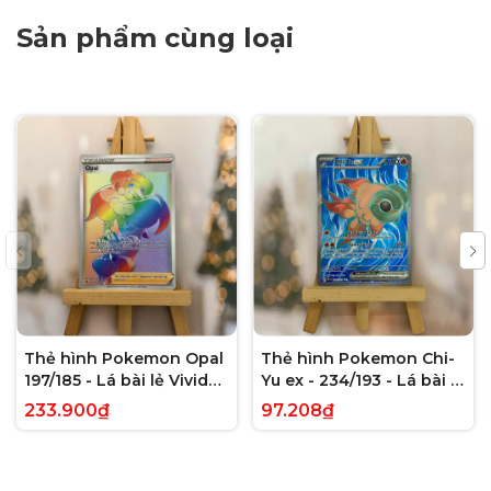
Sản phẩm cùng loại
Thẻ hình Pokemon Opal
Thẻ hình Pokemon Chi-
197/185 - Lá bài lẻ Vivid
Yu ex - 234/193 - Lá bài lẻ
Voltage Hyper Rare tiếng
Paldea Evolved Full Art
233.900₫
97.208₫
Anh chính hãng
Secret Rare tiếng Anh
chính hãng