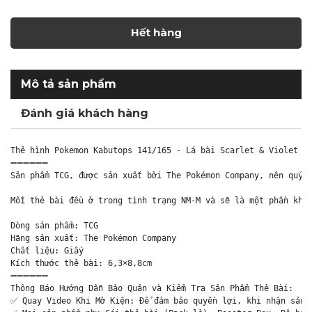
Hết hàng
Mô tả sản phẩm
Đánh giá khách hàng
Thẻ hình Pokemon Kabutops 141/165 - Lá bài Scarlet & Violet 15
➖➖➖➖➖➖

Sản phẩm TCG, được sản xuất bởi The Pokémon Company, nên quý k
Mỗi thẻ bài đều ở trong tình trạng NM-M và sẽ là một phần khôn
Dòng sản phẩm: TCG

Hãng sản xuất: The Pokémon Company

Chất liệu: Giấy

Kích thước thẻ bài: 6,3×8,8cm

➖➖➖➖➖➖

Thông Báo Hướng Dẫn Bảo Quản và Kiểm Tra Sản Phẩm Thẻ Bài:

✅ Quay Video Khi Mở Kiện: Để đảm bảo quyền lợi, khi nhận sản p