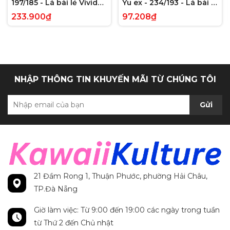
197/185 - Lá bài lẻ Vivid
Yu ex - 234/193 - Lá bài lẻ
Voltage Hyper Rare tiếng
Paldea Evolved Full Art
233.900₫
97.208₫
Anh chính hãng
Secret Rare tiếng Anh
chính hãng
NHẬP THÔNG TIN KHUYẾN MÃI TỪ CHÚNG TÔI
Gửi
21 Đầm Rong 1, Thuận Phước, phường Hải Châu,
TP.Đà Nẵng
Giờ làm việc: Từ 9:00 đến 19:00 các ngày trong tuần
từ Thứ 2 đến Chủ nhật