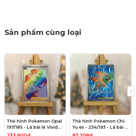
Sản phẩm cùng loại
Thẻ hình Pokemon Opal
Thẻ hình Pokemon Chi-
197/185 - Lá bài lẻ Vivid
Yu ex - 234/193 - Lá bài lẻ
Voltage Hyper Rare tiếng
Paldea Evolved Full Art
233.900₫
97.208₫