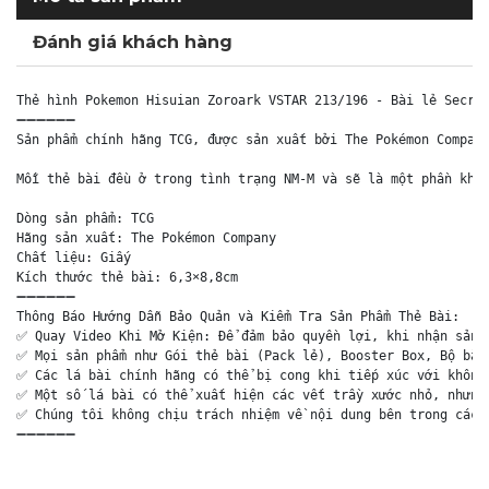
Đánh giá khách hàng
Thẻ hình Pokemon Hisuian Zoroark VSTAR 213/196 - Bài lẻ Secret
➖➖➖➖➖➖

Sản phẩm chính hãng TCG, được sản xuất bởi The Pokémon Company
Mỗi thẻ bài đều ở trong tình trạng NM-M và sẽ là một phần khôn
Dòng sản phẩm: TCG

Hãng sản xuất: The Pokémon Company

Chất liệu: Giấy

Kích thước thẻ bài: 6,3×8,8cm

➖➖➖➖➖➖

Thông Báo Hướng Dẫn Bảo Quản và Kiểm Tra Sản Phẩm Thẻ Bài:

✅ Quay Video Khi Mở Kiện: Để đảm bảo quyền lợi, khi nhận sản p
✅ Mọi sản phẩm như Gói thẻ bài (Pack lẻ), Booster Box, Bộ bài 
✅ Các lá bài chính hãng có thể bị cong khi tiếp xúc với không 
✅ Một số lá bài có thể xuất hiện các vết trầy xước nhỏ, nhưng 
✅ Chúng tôi không chịu trách nhiệm về nội dung bên trong các g
➖➖➖➖➖➖
