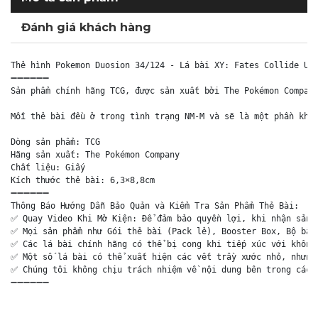
Đánh giá khách hàng
Thẻ hình Pokemon Duosion 34/124 - Lá bài XY: Fates Collide Unc
➖➖➖➖➖➖

Sản phẩm chính hãng TCG, được sản xuất bởi The Pokémon Company
Mỗi thẻ bài đều ở trong tình trạng NM-M và sẽ là một phần khôn
Dòng sản phẩm: TCG

Hãng sản xuất: The Pokémon Company

Chất liệu: Giấy

Kích thước thẻ bài: 6,3×8,8cm

➖➖➖➖➖➖

Thông Báo Hướng Dẫn Bảo Quản và Kiểm Tra Sản Phẩm Thẻ Bài:

✅ Quay Video Khi Mở Kiện: Để đảm bảo quyền lợi, khi nhận sản p
✅ Mọi sản phẩm như Gói thẻ bài (Pack lẻ), Booster Box, Bộ bài 
✅ Các lá bài chính hãng có thể bị cong khi tiếp xúc với không 
✅ Một số lá bài có thể xuất hiện các vết trầy xước nhỏ, nhưng 
✅ Chúng tôi không chịu trách nhiệm về nội dung bên trong các g
➖➖➖➖➖➖
