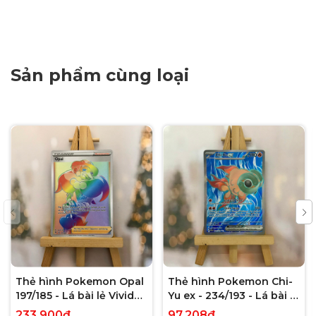
Sản phẩm cùng loại
Thẻ hình Pokemon Opal
Thẻ hình Pokemon Chi-
197/185 - Lá bài lẻ Vivid
Yu ex - 234/193 - Lá bài lẻ
Voltage Hyper Rare tiếng
Paldea Evolved Full Art
233.900₫
97.208₫