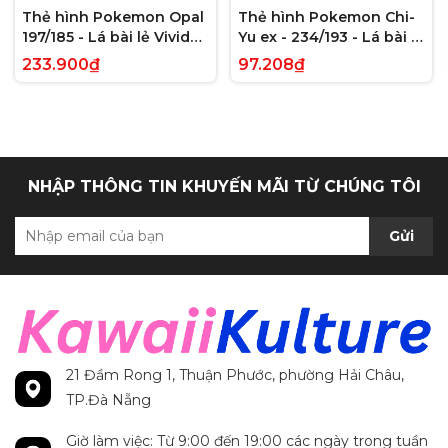
Thẻ hình Pokemon Opal
Thẻ hình Pokemon Chi-
197/185 - Lá bài lẻ Vivid
Yu ex - 234/193 - Lá bài lẻ
Voltage Hyper Rare tiếng
Paldea Evolved Full Art
233.900₫
97.208₫
Anh chính hãng
Secret Rare tiếng Anh
chính hãng
NHẬP THÔNG TIN KHUYẾN MÃI TỪ CHÚNG TÔI
Gửi
21 Đầm Rong 1, Thuận Phước, phường Hải Châu,
TP.Đà Nẵng
Giờ làm việc: Từ 9:00 đến 19:00 các ngày trong tuần