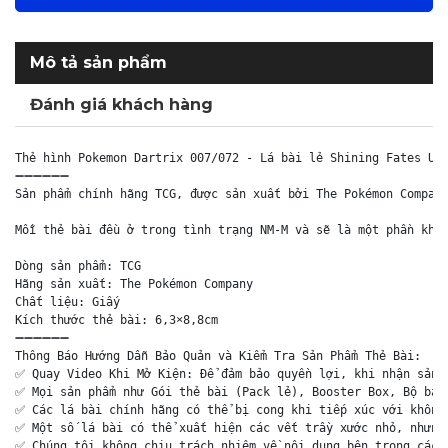
Mô tả sản phẩm
Đánh giá khách hàng
Thẻ hình Pokemon Dartrix 007/072 - Lá bài lẻ Shining Fates Unc
➖➖➖➖➖➖

Sản phẩm chính hãng TCG, được sản xuất bởi The Pokémon Company
Mỗi thẻ bài đều ở trong tình trạng NM-M và sẽ là một phần khôn
Dòng sản phẩm: TCG

Hãng sản xuất: The Pokémon Company

Chất liệu: Giấy

Kích thước thẻ bài: 6,3×8,8cm

➖➖➖➖➖➖

Thông Báo Hướng Dẫn Bảo Quản và Kiểm Tra Sản Phẩm Thẻ Bài:

✅ Quay Video Khi Mở Kiện: Để đảm bảo quyền lợi, khi nhận sản p
✅ Mọi sản phẩm như Gói thẻ bài (Pack lẻ), Booster Box, Bộ bài 
✅ Các lá bài chính hãng có thể bị cong khi tiếp xúc với không 
✅ Một số lá bài có thể xuất hiện các vết trầy xước nhỏ, nhưng 
✅ Chúng tôi không chịu trách nhiệm về nội dung bên trong các g