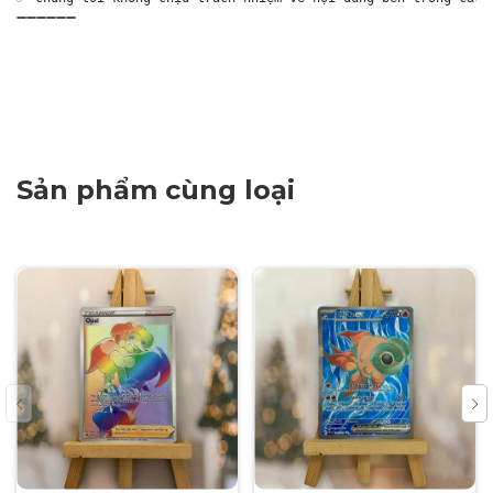
➖➖➖➖➖➖

Sản phẩm cùng loại