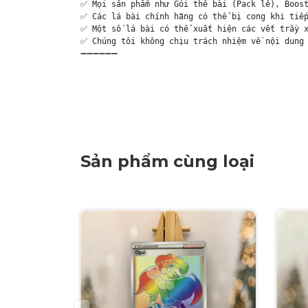
✅ Mọi sản phẩm như Gói thẻ bài (Pack lẻ), Boost
✅ Các lá bài chính hãng có thể bị cong khi tiếp
✅ Một số lá bài có thể xuất hiện các vết trầy x
✅ Chúng tôi không chịu trách nhiệm về nội dung 
➖➖➖➖➖➖

Sản phẩm cùng loại