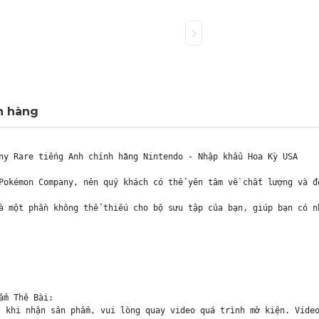
h hàng
ny Rare tiếng Anh chính hãng Nintendo - Nhập khẩu Hoa Kỳ USA

Pokémon Company, nên quý khách có thể yên tâm về chất lượng và đ
à một phần không thể thiếu cho bộ sưu tập của bạn, giúp bạn có n
m Thẻ Bài:

 khi nhận sản phẩm, vui lòng quay video quá trình mở kiện. Video