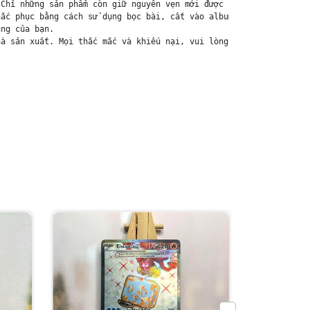
Chỉ những sản phẩm còn giữ nguyên vẹn mới được chấp nhận đổi trả
ắc phục bằng cách sử dụng bọc bài, cất vào album, hoặc ép giữa q
ng của bạn.

à sản xuất. Mọi thắc mắc và khiếu nại, vui lòng liên hệ trực tiế