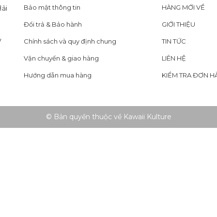
Bảo mật thông tin
HÀNG MỚI VỀ
ải
Đổi trả & Bảo hành
GIỚI THIỆU
y
Chính sách và quy định chung
TIN TỨC
Vận chuyển & giao hàng
LIÊN HỆ
Hướng dẫn mua hàng
KIỂM TRA ĐƠN H
© Bản quyền thuộc về Kawaii Kulture