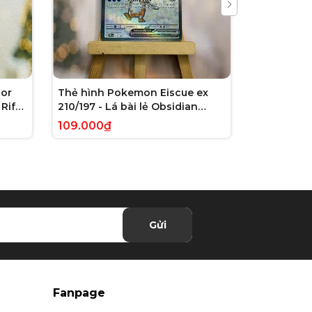
or
Thẻ hình Pokemon Eiscue ex
Thẻ hình 
Rift
210/197 - Lá bài lẻ Obsidian
179/162 - L
 chính
Flames Full Art Secret Rare
Violet: Te
109.000₫
245.000₫
tiếng Anh chính hãng
Illustrati
hãng
Gửi
Fanpage