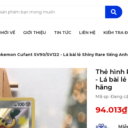
MỚI VỀ
GIỚI THIỆU
TIN TỨC
LIÊN HỆ
KIỂM TRA 
kemon Cufant SV90/SV122 - Lá bài lẻ Shiny Rare tiếng An
Thẻ hình
- Lá bài l
hãng
Mã sp: Đang c
94.013₫
Miễ