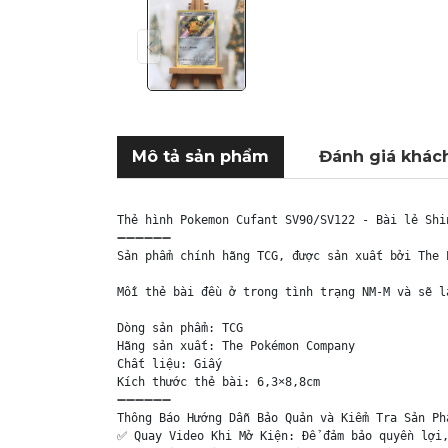
Mô tả sản phẩm
Đánh giá khác
Thẻ hình Pokemon Cufant SV90/SV122 - Bài lẻ Shi
➖➖➖➖➖➖

Sản phẩm chính hãng TCG, được sản xuất bởi The 
Mỗi thẻ bài đều ở trong tình trạng NM-M và sẽ l
Dòng sản phẩm: TCG

Hãng sản xuất: The Pokémon Company

Chất liệu: Giấy

Kích thước thẻ bài: 6,3×8,8cm

➖➖➖➖➖➖

Thông Báo Hướng Dẫn Bảo Quản và Kiểm Tra Sản Phẩ
✅ Quay Video Khi Mở Kiện: Để đảm bảo quyền lợi,