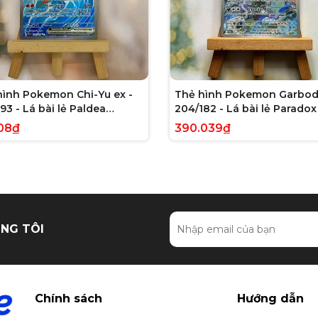
hình Pokemon Chi-Yu ex -
Thẻ hình Pokemon Garbod
93 - Lá bài lẻ Paldea
204/182 - Lá bài lẻ Paradox 
ed Full Art Secret Rare
Illustration Rare tiếng Anh
08₫
390.039₫
g Anh chính hãng
hãng
NG TÔI
Chính sách
Hướng dẫn