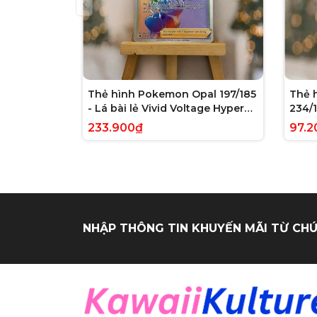
Thẻ hình Pokemon Opal 197/185
Thẻ 
- Lá bài lẻ Vivid Voltage Hyper
234/1
Rare tiếng Anh chính hãng
Evolv
233.900₫
97.2
tiến
NHẬP THÔNG TIN KHUYẾN MÃI TỪ CHÚ