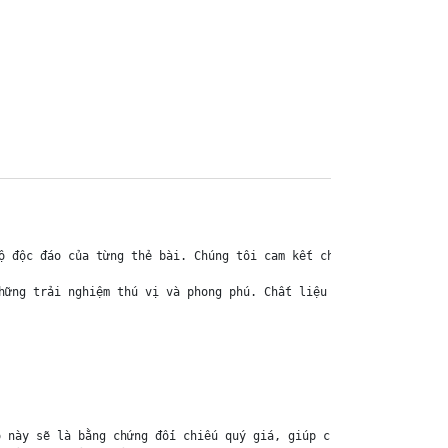
ộ độc đáo của từng thẻ bài. Chúng tôi cam kết chỉ bán hàng chính 
hững trải nghiệm thú vị và phong phú. Chất liệu chính của thẻ bài
 này sẽ là bằng chứng đối chiếu quý giá, giúp chúng tôi nhanh ch