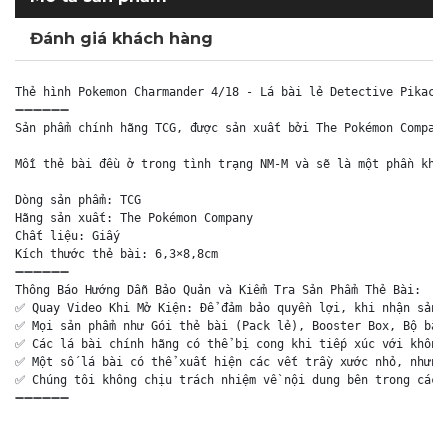
Đánh giá khách hàng
Thẻ hình Pokemon Charmander 4/18 - Lá bài lẻ Detective Pikachu
➖➖➖➖➖➖

Sản phẩm chính hãng TCG, được sản xuất bởi The Pokémon Company
Mỗi thẻ bài đều ở trong tình trạng NM-M và sẽ là một phần khôn
Dòng sản phẩm: TCG

Hãng sản xuất: The Pokémon Company

Chất liệu: Giấy

Kích thước thẻ bài: 6,3×8,8cm

➖➖➖➖➖➖

Thông Báo Hướng Dẫn Bảo Quản và Kiểm Tra Sản Phẩm Thẻ Bài:

✅ Quay Video Khi Mở Kiện: Để đảm bảo quyền lợi, khi nhận sản p
✅ Mọi sản phẩm như Gói thẻ bài (Pack lẻ), Booster Box, Bộ bài 
✅ Các lá bài chính hãng có thể bị cong khi tiếp xúc với không 
✅ Một số lá bài có thể xuất hiện các vết trầy xước nhỏ, nhưng 
✅ Chúng tôi không chịu trách nhiệm về nội dung bên trong các g
➖➖➖➖➖➖