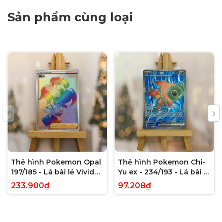
Sản phẩm cùng loại
Thẻ hình Pokemon Opal
Thẻ hình Pokemon Chi-
197/185 - Lá bài lẻ Vivid
Yu ex - 234/193 - Lá bài lẻ
Voltage Hyper Rare tiếng
Paldea Evolved Full Art
233.900₫
97.208₫
Anh chính hãng
Secret Rare tiếng Anh
chính hãng