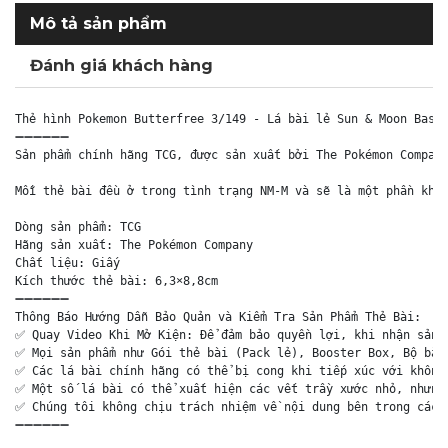
Mô tả sản phẩm
Đánh giá khách hàng
Thẻ hình Pokemon Butterfree 3/149 - Lá bài lẻ Sun & Moon Base 
➖➖➖➖➖➖

Sản phẩm chính hãng TCG, được sản xuất bởi The Pokémon Company
Mỗi thẻ bài đều ở trong tình trạng NM-M và sẽ là một phần khôn
Dòng sản phẩm: TCG

Hãng sản xuất: The Pokémon Company

Chất liệu: Giấy

Kích thước thẻ bài: 6,3×8,8cm

➖➖➖➖➖➖

Thông Báo Hướng Dẫn Bảo Quản và Kiểm Tra Sản Phẩm Thẻ Bài:

✅ Quay Video Khi Mở Kiện: Để đảm bảo quyền lợi, khi nhận sản p
✅ Mọi sản phẩm như Gói thẻ bài (Pack lẻ), Booster Box, Bộ bài 
✅ Các lá bài chính hãng có thể bị cong khi tiếp xúc với không 
✅ Một số lá bài có thể xuất hiện các vết trầy xước nhỏ, nhưng 
✅ Chúng tôi không chịu trách nhiệm về nội dung bên trong các g
➖➖➖➖➖➖
