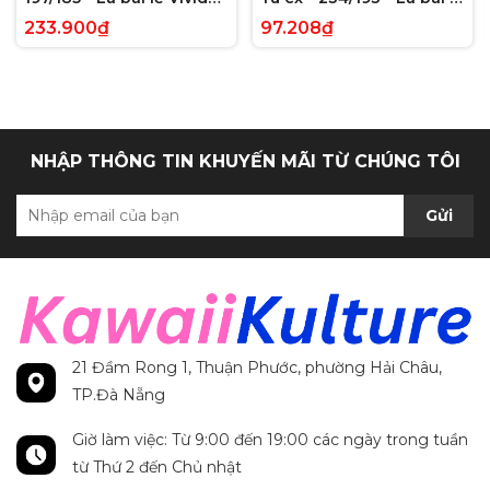
Voltage Hyper Rare tiếng
Paldea Evolved Full Art
233.900₫
97.208₫
Anh chính hãng
Secret Rare tiếng Anh
chính hãng
NHẬP THÔNG TIN KHUYẾN MÃI TỪ CHÚNG TÔI
Gửi
21 Đầm Rong 1, Thuận Phước, phường Hải Châu,
TP.Đà Nẵng
Giờ làm việc: Từ 9:00 đến 19:00 các ngày trong tuần
từ Thứ 2 đến Chủ nhật