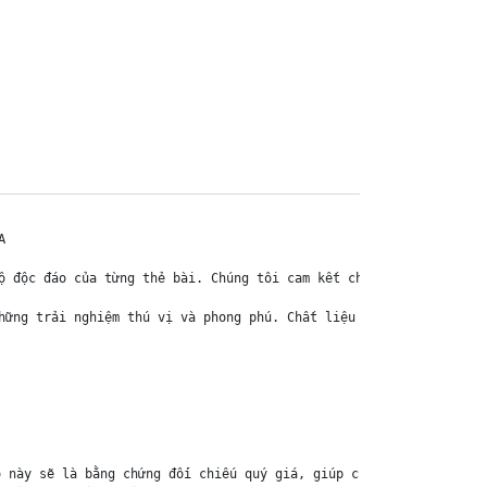


ộ độc đáo của từng thẻ bài. Chúng tôi cam kết chỉ bán hàng chính 
hững trải nghiệm thú vị và phong phú. Chất liệu chính của thẻ bài
 này sẽ là bằng chứng đối chiếu quý giá, giúp chúng tôi nhanh ch