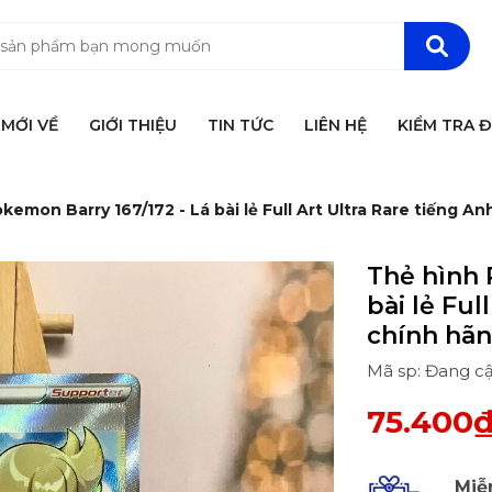
MỚI VỀ
GIỚI THIỆU
TIN TỨC
LIÊN HỆ
KIỂM TRA 
kemon Barry 167/172 - Lá bài lẻ Full Art Ultra Rare tiếng A
Thẻ hình 
bài lẻ Ful
chính hã
Mã sp: Đang c
75.400
Miễ