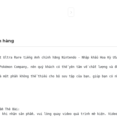
h hàng
t Ultra Rare tiếng Anh chính hãng Nintendo - Nhập khẩu Hoa Kỳ USA
Pokémon Company, nên quý khách có thể yên tâm về chất lượng và đ
à một phần không thể thiếu cho bộ sưu tập của bạn, giúp bạn có n
m Thẻ Bài:

 khi nhận sản phẩm, vui lòng quay video quá trình mở kiện. Video