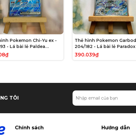
hình Pokemon Chi-Yu ex -
Thẻ hình Pokemon Garbod
93 - Lá bài lẻ Paldea
204/182 - Lá bài lẻ Paradox 
ed Full Art Secret Rare
Illustration Rare tiếng Anh
08₫
390.039₫
g Anh chính hãng
hãng
NG TÔI
Chính sách
Hướng dẫn