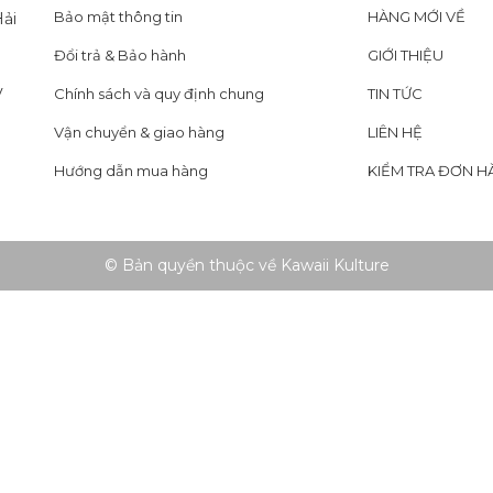
Bảo mật thông tin
HÀNG MỚI VỀ
ải
Đổi trả & Bảo hành
GIỚI THIỆU
y
Chính sách và quy định chung
TIN TỨC
Vận chuyển & giao hàng
LIÊN HỆ
Hướng dẫn mua hàng
KIỂM TRA ĐƠN H
© Bản quyền thuộc về Kawaii Kulture