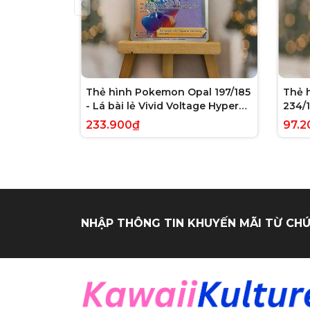
Thẻ hình Pokemon Opal 197/185
Thẻ 
- Lá bài lẻ Vivid Voltage Hyper
234/1
Rare tiếng Anh chính hãng
Evolv
233.900₫
97.2
tiến
NHẬP THÔNG TIN KHUYẾN MÃI TỪ CHÚ