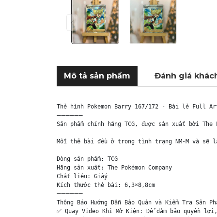
Mô tả sản phẩm
Đánh giá khác
Thẻ hình Pokemon Barry 167/172 - Bài lẻ Full Ar
➖➖➖➖➖➖

Sản phẩm chính hãng TCG, được sản xuất bởi The 
Mỗi thẻ bài đều ở trong tình trạng NM-M và sẽ l
Dòng sản phẩm: TCG

Hãng sản xuất: The Pokémon Company

Chất liệu: Giấy

Kích thước thẻ bài: 6,3×8,8cm

➖➖➖➖➖➖

Thông Báo Hướng Dẫn Bảo Quản và Kiểm Tra Sản Phẩ
✅ Quay Video Khi Mở Kiện: Để đảm bảo quyền lợi,