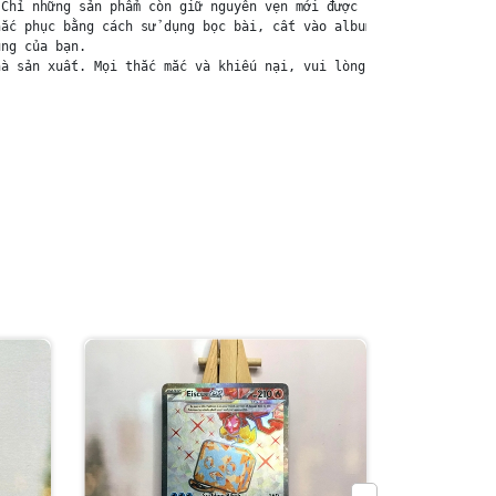
Chỉ những sản phẩm còn giữ nguyên vẹn mới được chấp nhận đổi trả
ắc phục bằng cách sử dụng bọc bài, cất vào album, hoặc ép giữa q
ng của bạn.

à sản xuất. Mọi thắc mắc và khiếu nại, vui lòng liên hệ trực tiế