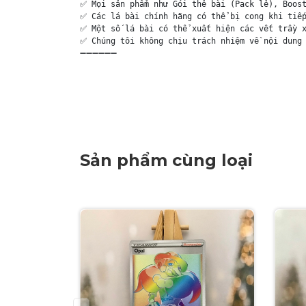
✅ Mọi sản phẩm như Gói thẻ bài (Pack lẻ), Boost
✅ Các lá bài chính hãng có thể bị cong khi tiếp
✅ Một số lá bài có thể xuất hiện các vết trầy x
✅ Chúng tôi không chịu trách nhiệm về nội dung 
➖➖➖➖➖➖

Sản phẩm cùng loại