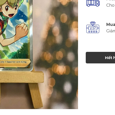
Cho 
Mua
Giả
Hết 