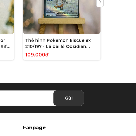
or
Thẻ hình Pokemon Eiscue ex
Thẻ hình 
Rift
210/197 - Lá bài lẻ Obsidian
179/162 - L
 chính
Flames Full Art Secret Rare
Violet: Te
109.000₫
245.000₫
tiếng Anh chính hãng
Illustrati
hãng
Gửi
Fanpage