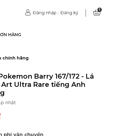
0
Đăng nhập
/
Đăng ký
ĐƠN HÀNG
nh chính hãng
Pokemon Barry 167/172 - Lá
l Art Ultra Rare tiếng Anh
ng
ập nhật
₫
n phí vận chuyển