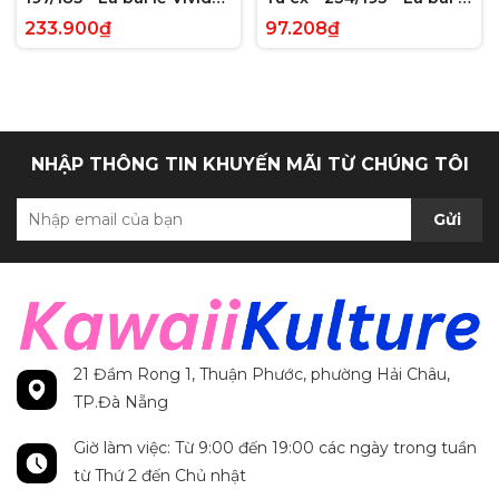
Voltage Hyper Rare tiếng
Paldea Evolved Full Art
233.900₫
97.208₫
Anh chính hãng
Secret Rare tiếng Anh
chính hãng
NHẬP THÔNG TIN KHUYẾN MÃI TỪ CHÚNG TÔI
Gửi
21 Đầm Rong 1, Thuận Phước, phường Hải Châu,
TP.Đà Nẵng
Giờ làm việc: Từ 9:00 đến 19:00 các ngày trong tuần
từ Thứ 2 đến Chủ nhật