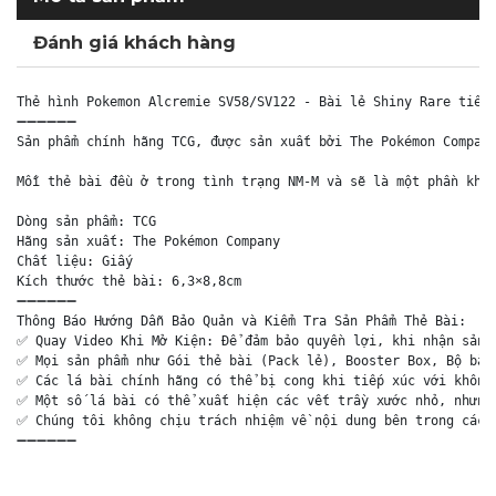
Đánh giá khách hàng
Thẻ hình Pokemon Alcremie SV58/SV122 - Bài lẻ Shiny Rare tiếng
➖➖➖➖➖➖

Sản phẩm chính hãng TCG, được sản xuất bởi The Pokémon Company
Mỗi thẻ bài đều ở trong tình trạng NM-M và sẽ là một phần khôn
Dòng sản phẩm: TCG

Hãng sản xuất: The Pokémon Company

Chất liệu: Giấy

Kích thước thẻ bài: 6,3×8,8cm

➖➖➖➖➖➖

Thông Báo Hướng Dẫn Bảo Quản và Kiểm Tra Sản Phẩm Thẻ Bài:

✅ Quay Video Khi Mở Kiện: Để đảm bảo quyền lợi, khi nhận sản p
✅ Mọi sản phẩm như Gói thẻ bài (Pack lẻ), Booster Box, Bộ bài 
✅ Các lá bài chính hãng có thể bị cong khi tiếp xúc với không 
✅ Một số lá bài có thể xuất hiện các vết trầy xước nhỏ, nhưng 
✅ Chúng tôi không chịu trách nhiệm về nội dung bên trong các g
➖➖➖➖➖➖
