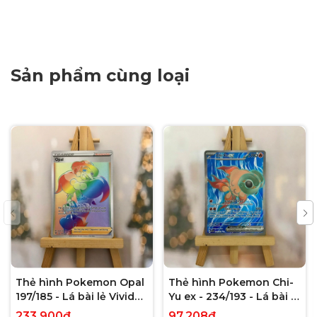
Sản phẩm cùng loại
Thẻ hình Pokemon Opal
Thẻ hình Pokemon Chi-
197/185 - Lá bài lẻ Vivid
Yu ex - 234/193 - Lá bài lẻ
Voltage Hyper Rare tiếng
Paldea Evolved Full Art
233.900₫
97.208₫