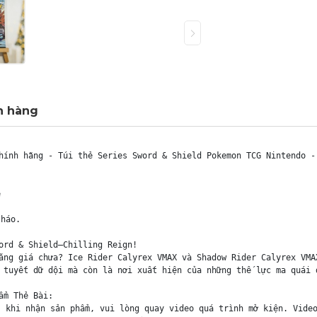
h hàng
hính hãng - Túi thẻ Series Sword & Shield Pokemon TCG Nintendo - 


háo.

ord & Shield—Chilling Reign! 

ăng giá chưa? Ice Rider Calyrex VMAX và Shadow Rider Calyrex VMA
 tuyết dữ dội mà còn là nơi xuất hiện của những thế lực ma quái 
m Thẻ Bài:

 khi nhận sản phẩm, vui lòng quay video quá trình mở kiện. Video