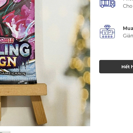
Cho 
Mua
Giả
Hết 