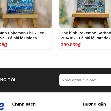
hình Pokemon Chi-Yu ex -
Thẻ hình Pokemon Garbod
93 - Lá bài lẻ Paldea
204/182 - Lá bài lẻ Paradox 
ed Full Art Secret Rare
Illustration Rare tiếng Anh
08₫
390.039₫
g Anh chính hãng
hãng
NG TÔI
Chính sách
Hướng dẫn