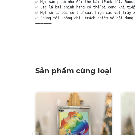
✅ Mọi sản phẩm như Gói thẻ bài (Pack lẻ), Boost
✅ Các lá bài chính hãng có thể bị cong khi tiếp
✅ Một số lá bài có thể xuất hiện các vết trầy x
✅ Chúng tôi không chịu trách nhiệm về nội dung 
➖➖➖➖➖➖

Sản phẩm cùng loại