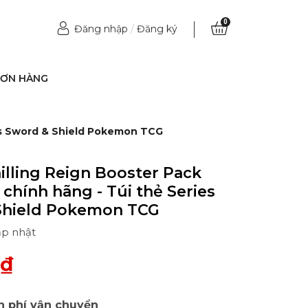
0
Đăng nhập
/
Đăng ký
ĐƠN HÀNG
ies Sword & Shield Pokemon TCG
hilling Reign Booster Pack
 chính hãng - Túi thẻ Series
Shield Pokemon TCG
ập nhật
0₫
n phí vận chuyển