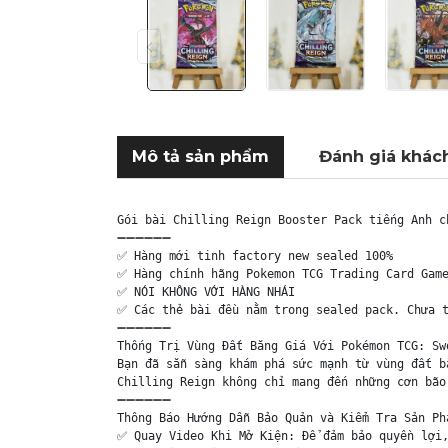
Mô tả sản phẩm
Đánh giá khác
Gói bài Chilling Reign Booster Pack tiếng Anh c
➖➖➖➖➖➖

✅ Hàng mới tinh factory new sealed 100%

✅ Hàng chính hãng Pokemon TCG Trading Card Game
✅ NÓI KHÔNG VỚI HÀNG NHÁI

✅ Các thẻ bài đều nằm trong sealed pack. Chưa t
➖➖➖➖➖➖

Thống Trị Vùng Đất Băng Giá Với Pokémon TCG: Sw
Bạn đã sẵn sàng khám phá sức mạnh từ vùng đất b
Chilling Reign không chỉ mang đến những cơn bão
➖➖➖➖➖➖

Thông Báo Hướng Dẫn Bảo Quản và Kiểm Tra Sản Phẩ
✅ Quay Video Khi Mở Kiện: Để đảm bảo quyền lợi,