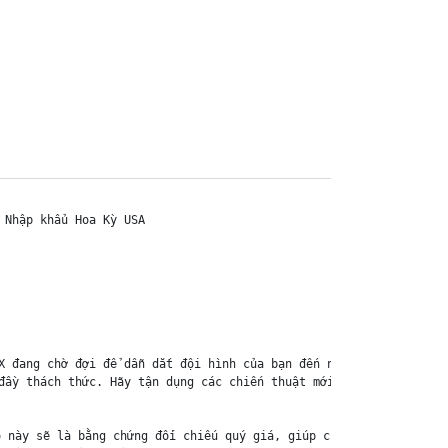
Nhập khẩu Hoa Kỳ USA

X đang chờ đợi để dẫn dắt đội hình của bạn đến những đỉnh cao mớ
đầy thách thức. Hãy tận dụng các chiến thuật mới để vượt qua mọi
 này sẽ là bằng chứng đối chiếu quý giá, giúp chúng tôi nhanh ch