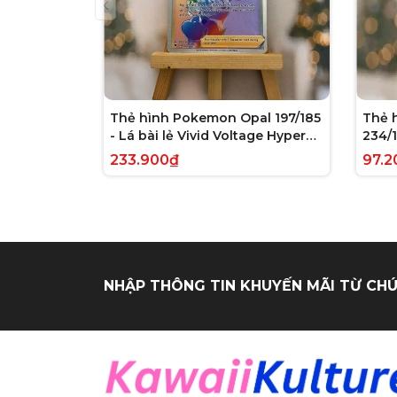
Thẻ hình Pokemon Opal 197/185
Thẻ 
- Lá bài lẻ Vivid Voltage Hyper
234/1
Rare tiếng Anh chính hãng
Evolv
233.900₫
97.2
tiến
NHẬP THÔNG TIN KHUYẾN MÃI TỪ CHÚ