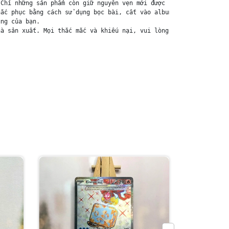
Chỉ những sản phẩm còn giữ nguyên vẹn mới được chấp nhận đổi trả
ắc phục bằng cách sử dụng bọc bài, cất vào album, hoặc ép giữa q
ng của bạn.

à sản xuất. Mọi thắc mắc và khiếu nại, vui lòng liên hệ trực tiế