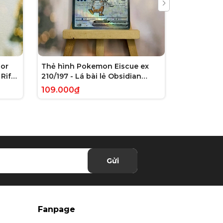
or
Thẻ hình Pokemon Eiscue ex
Thẻ hình 
Rift
210/197 - Lá bài lẻ Obsidian
179/162 - L
 chính
Flames Full Art Secret Rare
Violet: Te
109.000₫
245.000₫
tiếng Anh chính hãng
Illustrati
hãng
Gửi
Fanpage