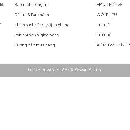
Bảo mật thông tin
HÀNG MỚI VỀ
ải
Đổi trả & Bảo hành
GIỚI THIỆU
y
Chính sách và quy định chung
TIN TỨC
Vận chuyển & giao hàng
LIÊN HỆ
Hướng dẫn mua hàng
KIỂM TRA ĐƠN H
© Bản quyền thuộc về Kawaii Kulture