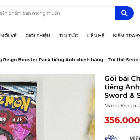
MỚI VỀ
GIỚI THIỆU
TIN TỨC
LIÊN HỆ
KIỂM TRA 
ing Reign Booster Pack tiếng Anh chính hãng - Túi thẻ Ser
Gói bài C
tiếng Anh
Sword & 
Mã sp: Đang c
356.00
Miễ